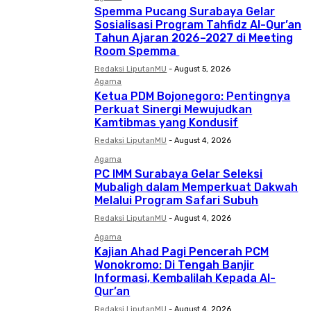
Spemma Pucang Surabaya Gelar
Sosialisasi Program Tahfidz Al-Qur’an
Tahun Ajaran 2026–2027 di Meeting
Room Spemma
Redaksi LiputanMU
-
August 5, 2026
Agama
Ketua PDM Bojonegoro: Pentingnya
Perkuat Sinergi Mewujudkan
Kamtibmas yang Kondusif
Redaksi LiputanMU
-
August 4, 2026
Agama
PC IMM Surabaya Gelar Seleksi
Mubaligh dalam Memperkuat Dakwah
Melalui Program Safari Subuh
Redaksi LiputanMU
-
August 4, 2026
Agama
Kajian Ahad Pagi Pencerah PCM
Wonokromo: Di Tengah Banjir
Informasi, Kembalilah Kepada Al-
Qur’an
Redaksi LiputanMU
-
August 4, 2026