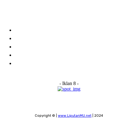
Links
Stay connected
Home
About Us
Advertise With Us
Submit a News Tip
Contact
- Iklan 8 -
Copyright © |
www.LiputanMU.net
| 2024