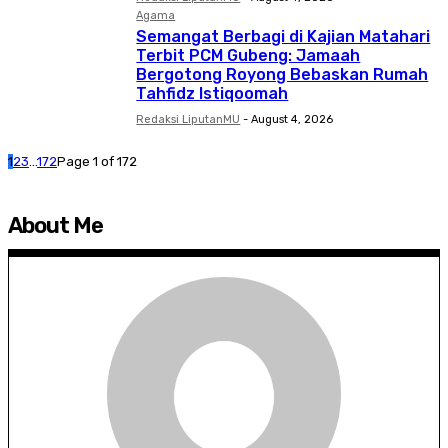
Agama
Semangat Berbagi di Kajian Matahari
Terbit PCM Gubeng: Jamaah
Bergotong Royong Bebaskan Rumah
Tahfidz Istiqoomah
Redaksi LiputanMU
-
August 4, 2026
1
2
3
...
172
Page 1 of 172
About Me