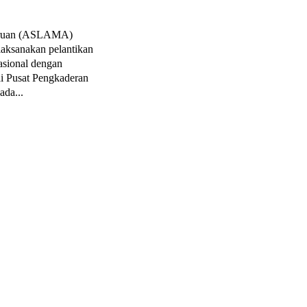
rguruan (ASLAMA)
aksanakan pelantikan
asional dengan
i Pusat Pengkaderan
an pada...