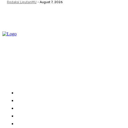
Redaksi LiputanMU
-
August 7, 2026
Category
Links
Home
About Us
Advertise With Us
Submit a News Tip
Contact