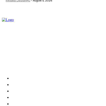
Redaksi LiputanMU
-
August 5, 2026
Category
Links
Stay connected
Home
About Us
Advertise With Us
Submit a News Tip
Contact