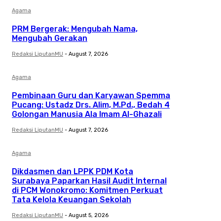
Agama
PRM Bergerak: Mengubah Nama,
Mengubah Gerakan
Redaksi LiputanMU
-
August 7, 2026
Agama
Pembinaan Guru dan Karyawan Spemma
Pucang: Ustadz Drs. Alim, M.Pd., Bedah 4
Golongan Manusia Ala Imam Al-Ghazali
Redaksi LiputanMU
-
August 7, 2026
Agama
Dikdasmen dan LPPK PDM Kota
Surabaya Paparkan Hasil Audit Internal
di PCM Wonokromo: Komitmen Perkuat
Tata Kelola Keuangan Sekolah
Redaksi LiputanMU
-
August 5, 2026