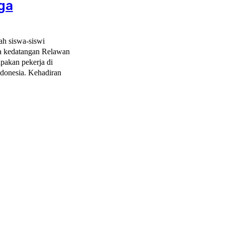
ga
ah siswa-siswi
a kedatangan Relawan
pakan pekerja di
 Kehadiran