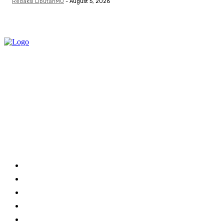
Redaksi LiputanMU
-
August 5, 2026
Category
Links
Stay connected
Home
About Us
Advertise With Us
Submit a News Tip
Contact