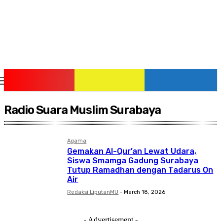
Friday, August 7, 2026
Radio Suara Muslim Surabaya
Agama
Gemakan Al-Qur’an Lewat Udara,
Siswa Smamga Gadung Surabaya
Tutup Ramadhan dengan Tadarus On
Air
Redaksi LiputanMU
-
March 18, 2026
- Advertisement -