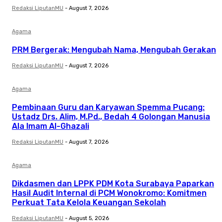
Redaksi LiputanMU
-
August 7, 2026
Agama
PRM Bergerak: Mengubah Nama, Mengubah Gerakan
Redaksi LiputanMU
-
August 7, 2026
Agama
Pembinaan Guru dan Karyawan Spemma Pucang:
Ustadz Drs. Alim, M.Pd., Bedah 4 Golongan Manusia
Ala Imam Al-Ghazali
Redaksi LiputanMU
-
August 7, 2026
Agama
Dikdasmen dan LPPK PDM Kota Surabaya Paparkan
Hasil Audit Internal di PCM Wonokromo: Komitmen
Perkuat Tata Kelola Keuangan Sekolah
Redaksi LiputanMU
-
August 5, 2026