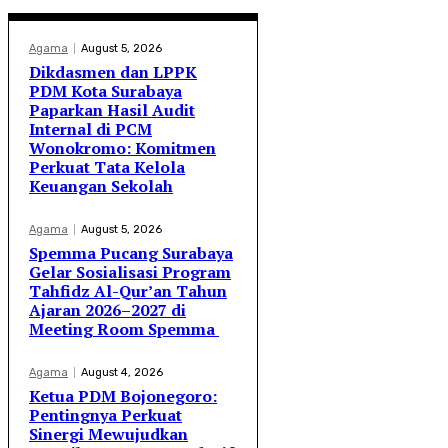
Agama
August 5, 2026
Dikdasmen dan LPPK
PDM Kota Surabaya
Paparkan Hasil Audit
Internal di PCM
Wonokromo: Komitmen
Perkuat Tata Kelola
Keuangan Sekolah
Agama
August 5, 2026
Spemma Pucang Surabaya
Gelar Sosialisasi Program
Tahfidz Al-Qur’an Tahun
Ajaran 2026–2027 di
Meeting Room Spemma
Agama
August 4, 2026
Ketua PDM Bojonegoro:
Pentingnya Perkuat
Sinergi Mewujudkan