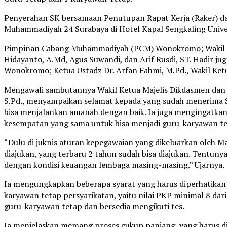
Penyerahan SK bersamaan Penutupan Rapat Kerja (Raker) da
Muhammadiyah 24 Surabaya di Hotel Kapal Sengkaling Uni
Pimpinan Cabang Muhammadiyah (PCM) Wonokromo; Wakil Ke
Hidayanto, A.Md, Agus Suwandi, dan Arif Rusdi, ST. Hadir 
Wonokromo; Ketua Ustadz Dr. Arfan Fahmi, M.Pd., Wakil Ket
Mengawali sambutannya Wakil Ketua Majelis Dikdasmen d
S.Pd., menyampaikan selamat kepada yang sudah menerima 
bisa menjalankan amanah dengan baik. Ia juga mengingatk
kesempatan yang sama untuk bisa menjadi guru-karyawan te
“Dulu di juknis aturan kepegawaian yang dikeluarkan oleh Ma
diajukan, yang terbaru 2 tahun sudah bisa diajukan. Tentun
dengan kondisi keuangan lembaga masing-masing.” Ujarnya.
Ia mengungkapkan beberapa syarat yang harus diperhatikan 
karyawan tetap persyarikatan, yaitu nilai PKP minimal 8 da
guru-karyawan tetap dan bersedia mengikuti tes.
Ia menjelaskan memang proses cukup panjang, yang harus dila