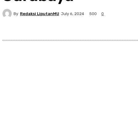
By
Redaksi LiputanMU
500
July 6, 2024
0