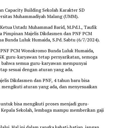
n Capacity Building Sekolah Karakter SD
versitas Muhammadiyah Malang (UMM).
tua Ustadz Muhammad Barid, M.Pd.I., Taufik
juga Pimpinan Majelis Dikdasmen dan PNF PCM
ua Bunda Luluk Humaida, S.Pd. Sabtu (6/7/2024).
an PNF PCM Wonokromo Bunda Luluk Humaida,
SK guru-karyawan tetap persyarikatan, semoga
an bahwa semua guru-karyawan mempunyai
tap sesuai dengan aturan yang ada.
jelis Dikdasmen dan PNF, 4 tahun baru bisa
ya mengikuti aturan yang ada, dan menyesuaikan
untuk bisa mengikuti proses menjadi guru-
ri Kepala Sekolah, lembaga mampu memberikan gaji
lui. Hal ini dalam rangka kehati-hatian, jangan