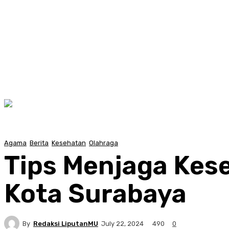
Agama
Berita
Kesehatan
Olahraga
Tips Menjaga Kes
Kota Surabaya
By
Redaksi LiputanMU
490
July 22, 2024
0