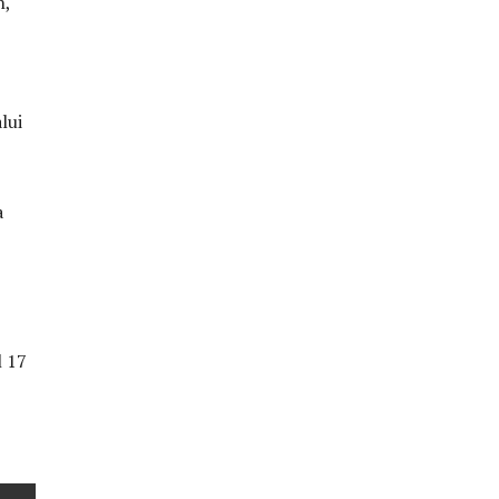
n,
lui
a
l 17