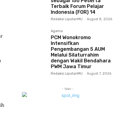
sebagai 150 Peserta
Terbaik Forum Pelajar
Indonesia (FOR) 14
Redaksi LiputanMU
-
August 8, 2026
Agama
ar
PCM Wonokromo
Intensifkan
Pengembangan 5 AUM
Melalui Silaturrahim
n
dengan Wakil Bendahara
PWM Jawa Timur
Redaksi LiputanMU
-
August 7, 2026
- Iklan -
ih