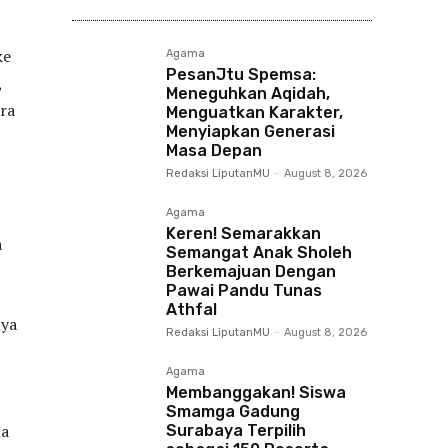
ke
Agama
PesanJtu Spemsa:
,
Meneguhkan Aqidah,
ra
Menguatkan Karakter,
Menyiapkan Generasi
Masa Depan
Redaksi LiputanMU
-
August 8, 2026
Agama
Keren! Semarakkan
a
Semangat Anak Sholeh
Berkemajuan Dengan
Pawai Pandu Tunas
Athfal
nya
Redaksi LiputanMU
-
August 8, 2026
Agama
Membanggakan! Siswa
Smamga Gadung
ma
Surabaya Terpilih