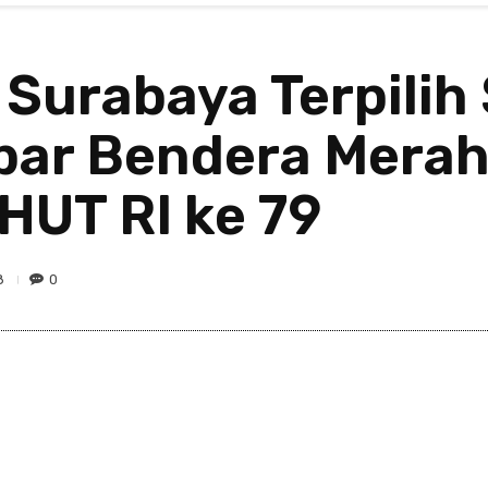
urabaya Terpilih
ar Bendera Merah
HUT RI ke 79
8
0