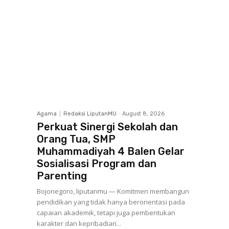
Agama
Redaksi LiputanMU
-
August 8, 2026
Perkuat Sinergi Sekolah dan
Orang Tua, SMP
Muhammadiyah 4 Balen Gelar
Sosialisasi Program dan
Parenting
Bojonegoro, liputanmu — Komitmen membangun
pendidikan yang tidak hanya berorientasi pada
capaian akademik, tetapi juga pembentukan
karakter dan kepribadian...