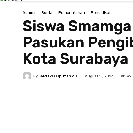
Agama
Berita
Pemerintahan
Pendidikan
Siswa Smamga S
Pasukan Pengib
Kota Surabaya 
By
Redaksi LiputanMU
92
August 17, 2024