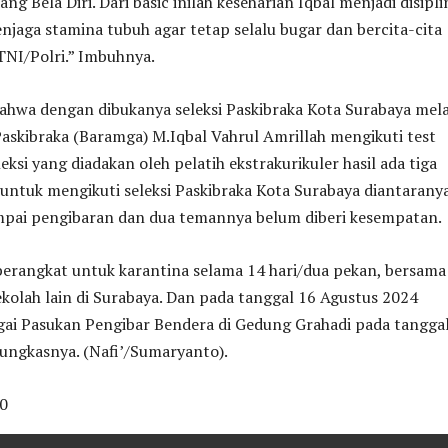
ng Bela Diri. Dari basic inilah keseharian Iqbal menjadi disipli
menjaga stamina tubuh agar tetap selalu bugar dan bercita-cita
 TNI/Polri.” Imbuhnya.
ahwa dengan dibukanya seleksi Paskibraka Kota Surabaya mela
Paskibraka (Baramga) M.Iqbal Vahrul Amrillah mengikuti test
leksi yang diadakan oleh pelatih ekstrakurikuler hasil ada tiga
untuk mengikuti seleksi Paskibraka Kota Surabaya diantarany
ampai pengibaran dan dua temannya belum diberi kesempatan.
berangkat untuk karantina selama 14 hari/dua pekan, bersama
kolah lain di Surabaya. Dan pada tanggal 16 Agustus 2024
gai Pasukan Pengibar Bendera di Gedung Grahadi pada tangga
ungkasnya. (Nafi’/Sumaryanto).
0