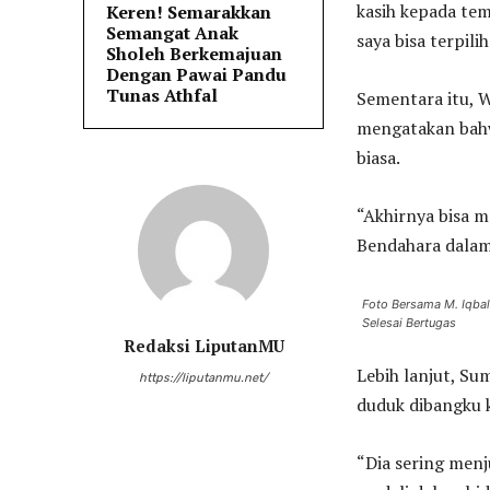
kasih kepada te
Keren! Semarakkan
Semangat Anak
saya bisa terpili
Sholeh Berkemajuan
Dengan Pawai Pandu
Tunas Athfal
Sementara itu, 
mengatakan bahw
biasa.
“Akhirnya bisa m
Bendahara dalam
Foto Bersama M. Iqba
Selesai Bertugas
Redaksi LiputanMU
Lebih lanjut, S
https://liputanmu.net/
duduk dibangku k
“Dia sering men