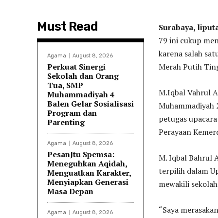
Must Read
Surabaya, lipu
79 ini cukup m
karena salah sat
Agama
August 8, 2026
Perkuat Sinergi
Merah Putih Tin
Sekolah dan Orang
Tua, SMP
M.Iqbal Vahrul 
Muhammadiyah 4
Balen Gelar Sosialisasi
Muhammadiyah 24
Program dan
petugas upacara
Parenting
Perayaan Kemerd
Agama
August 8, 2026
PesanJtu Spemsa:
M. Iqbal Bahrul 
Meneguhkan Aqidah,
terpilih dalam 
Menguatkan Karakter,
Menyiapkan Generasi
mewakili sekola
Masa Depan
“Saya merasakan
Agama
August 8, 2026