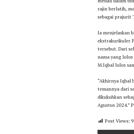
medali dalam bida
rajin berlatih, 
sebagai prajurit
Ia menjelaskan b
ekstrakurikuler 
tersebut. Dari se
nama yang lolos 
M.Iqbal lolos s
“Akhirnya Iqbal 
temannya dari se
dikukuhkan seba
Agustus 2024.” P
Post Views:
9