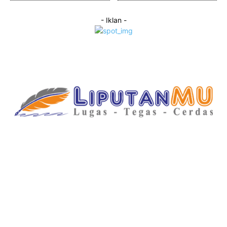
- Iklan -
Category
Links
Stay connected
Home
About Us