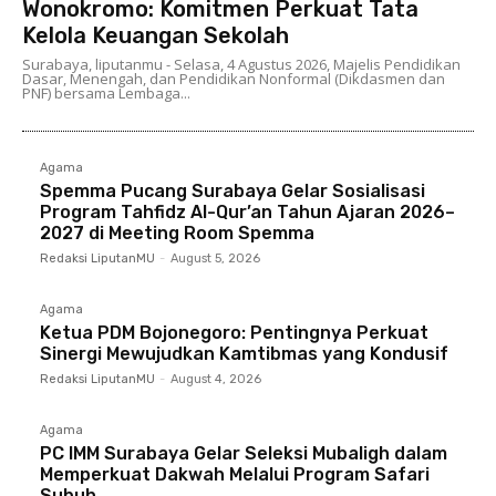
Wonokromo: Komitmen Perkuat Tata
Kelola Keuangan Sekolah
Surabaya, liputanmu - Selasa, 4 Agustus 2026, Majelis Pendidikan
Dasar, Menengah, dan Pendidikan Nonformal (Dikdasmen dan
PNF) bersama Lembaga...
Agama
Spemma Pucang Surabaya Gelar Sosialisasi
Program Tahfidz Al-Qur’an Tahun Ajaran 2026–
2027 di Meeting Room Spemma
Redaksi LiputanMU
-
August 5, 2026
Agama
Ketua PDM Bojonegoro: Pentingnya Perkuat
Sinergi Mewujudkan Kamtibmas yang Kondusif
Redaksi LiputanMU
-
August 4, 2026
Agama
PC IMM Surabaya Gelar Seleksi Mubaligh dalam
Memperkuat Dakwah Melalui Program Safari
Subuh