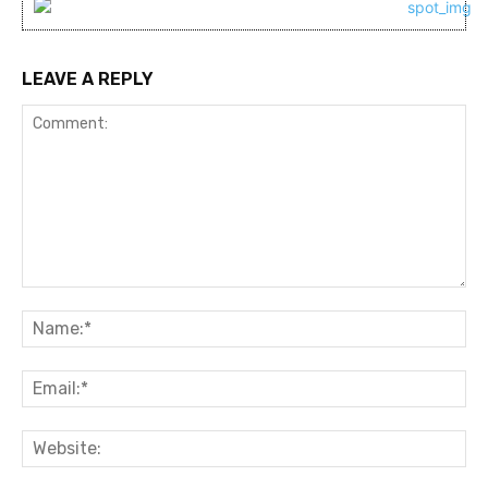
LEAVE A REPLY
Comment:
Na
Ema
Web