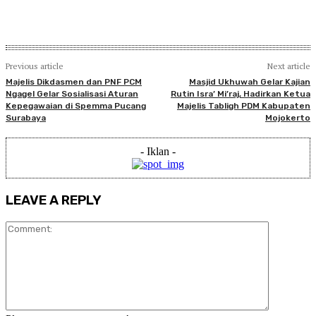
Previous article
Next article
Majelis Dikdasmen dan PNF PCM
Masjid Ukhuwah Gelar Kajian
Ngagel Gelar Sosialisasi Aturan
Rutin Isra’ Mi’raj, Hadirkan Ketua
Kepegawaian di Spemma Pucang
Majelis Tabligh PDM Kabupaten
Surabaya
Mojokerto
- Iklan -
LEAVE A REPLY
Comment: