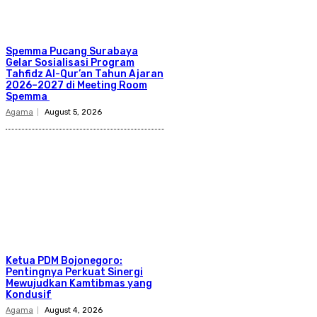
Spemma Pucang Surabaya
Gelar Sosialisasi Program
Tahfidz Al-Qur’an Tahun Ajaran
2026–2027 di Meeting Room
Spemma
Agama
August 5, 2026
Ketua PDM Bojonegoro:
Pentingnya Perkuat Sinergi
Mewujudkan Kamtibmas yang
Kondusif
Agama
August 4, 2026