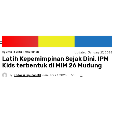
Thursday, August 6, 2026
Agama
Berita
Pendidikan
Updated:
January 27, 2025
Latih Kepemimpinan Sejak Dini, IPM
Kids terbentuk di MIM 26 Mudung
By
Redaksi LiputanMU
680
January 27, 2025
0