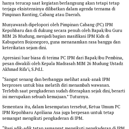
hanya terucap saat kegiatan berlangsung akan tetapi tetap
terjaga eksistensinya dilibatkan dalam agenda ternama di
Pimpinan Ranting, Cabang atau Daerah.
Musyawarah dipelopori oleh Pimpinan Cabang (PC) IPM
Kepohbaru dan di dukung secara penuh oleh Bapak/ibu Guru
MIM 26 Mudung, menjadi bagian masifikasi IPM Kids di
Kabupaten Bojonegoro, guna menanamkan rasa bangga dan
keterikatan sejam dini.
Apresiasi luar biasa di terima PC IPM dari Bapak/ibu Pembina,
pesan diwakili oleh Kepala Madrasah MIM 26 Mudung Ustadz
Akhmad Rifa’i, S.Pd.I.
“Sangat senang dan berbangga melihat anak-anak IPM
berproses untuk bisa melatih diri menambah wawasan.
Terlebih saat pengkaderan sudah diterapkan sejak dini, berarti
ini merupakan sebuah kemajuan.” Tuturnya.
Sementara itu, dalam kesempatan tersebut, Ketua Umum PC
IPM Kepohbaru Apriliana Asa juga berpesan untuk tetap
semangat mengikuti pengkaderan di IPM.
“Bagi adik-adik tetap semangat mengikuti pengkaderan di IPM.