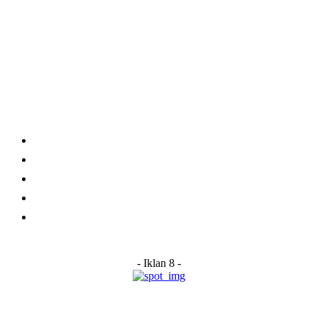
Category
Links
Stay connected
Home
About Us
Advertise With Us
Submit a News Tip
Contact
- Iklan 8 -