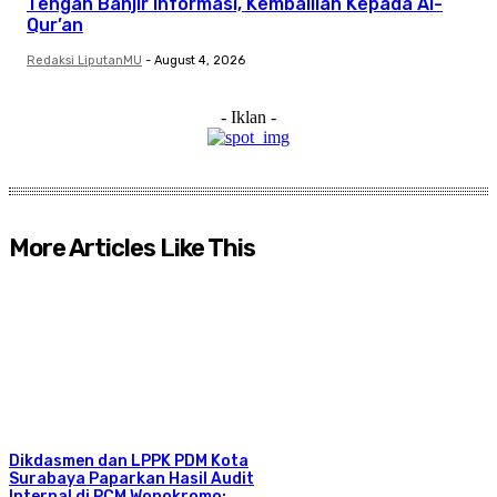
Tengah Banjir Informasi, Kembalilah Kepada Al-
Qur’an
Redaksi LiputanMU
-
August 4, 2026
- Iklan -
More Articles Like This
Dikdasmen dan LPPK PDM Kota
Surabaya Paparkan Hasil Audit
Internal di PCM Wonokromo: