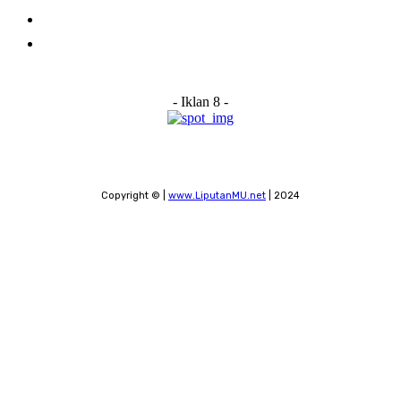
Submit a News Tip
Contact
- Iklan 8 -
Copyright © |
www.LiputanMU.net
| 2024