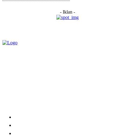
- Iklan -
Category
Links
Stay connected
Home
About Us
Advertise With Us