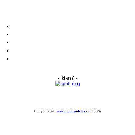
Links
Stay connected
Home
About Us
Advertise With Us
Submit a News Tip
Contact
- Iklan 8 -
Copyright © |
www.LiputanMU.net
| 2024