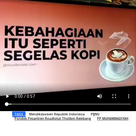
TAGS
Mendikdasmen Republik Indonesia
PBNU
Pondok Pesantren Roudlotut Tholibin Rembang
PP MUHAMMADIYAH