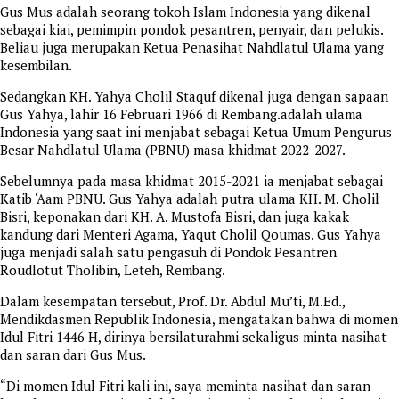
Gus Mus adalah seorang tokoh Islam Indonesia yang dikenal
sebagai kiai, pemimpin pondok pesantren, penyair, dan pelukis.
Beliau juga merupakan Ketua Penasihat Nahdlatul Ulama yang
kesembilan.
Sedangkan KH. Yahya Cholil Staquf dikenal juga dengan sapaan
Gus Yahya, lahir 16 Februari 1966 di Rembang.adalah ulama
Indonesia yang saat ini menjabat sebagai Ketua Umum Pengurus
Besar Nahdlatul Ulama (PBNU) masa khidmat 2022-2027.
Sebelumnya pada masa khidmat 2015-2021 ia menjabat sebagai
Katib ‘Aam PBNU. Gus Yahya adalah putra ulama KH. M. Cholil
Bisri, keponakan dari KH. A. Mustofa Bisri, dan juga kakak
kandung dari Menteri Agama, Yaqut Cholil Qoumas. Gus Yahya
juga menjadi salah satu pengasuh di Pondok Pesantren
Roudlotut Tholibin, Leteh, Rembang.
Dalam kesempatan tersebut, Prof. Dr. Abdul Mu’ti, M.Ed.,
Mendikdasmen Republik Indonesia, mengatakan bahwa di momen
Idul Fitri 1446 H, dirinya bersilaturahmi sekaligus minta nasihat
dan saran dari Gus Mus.
“Di momen Idul Fitri kali ini, saya meminta nasihat dan saran