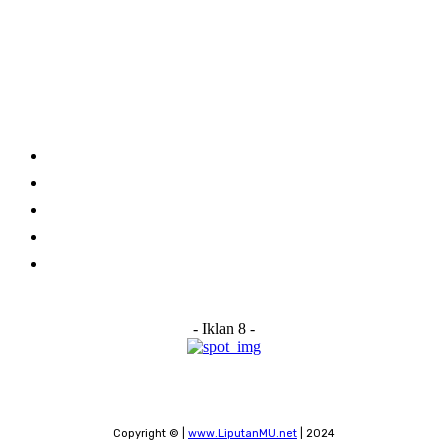
Category
Links
Stay connected
Home
About Us
Advertise With Us
Submit a News Tip
Contact
- Iklan 8 -
Copyright © |
www.LiputanMU.net
| 2024