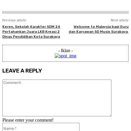
Previous article
Next article
Keren, Sekolah Karakter SDM 24
Welcome to Malaysia bagi Guru
Pertahankan Juara LKB Kreasi 2
dan Karyawan SD Musix Surabaya
Dinas Pendidikan Kota Surabaya
- Iklan -
LEAVE A REPLY
Comment:
Please enter your comment!
Name:*