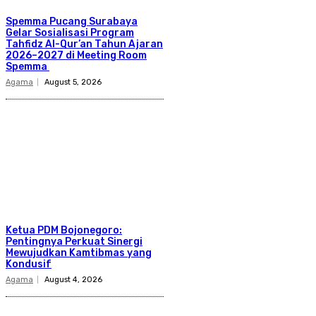
Spemma Pucang Surabaya
Gelar Sosialisasi Program
Tahfidz Al-Qur’an Tahun Ajaran
2026–2027 di Meeting Room
Spemma
Agama
August 5, 2026
Ketua PDM Bojonegoro:
Pentingnya Perkuat Sinergi
Mewujudkan Kamtibmas yang
Kondusif
Agama
August 4, 2026