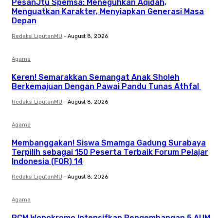
PesanJtu Spemsa: Meneguhkan Aqidah,
Menguatkan Karakter, Menyiapkan Generasi Masa
Depan
Redaksi LiputanMU
-
August 8, 2026
Agama
Keren! Semarakkan Semangat Anak Sholeh
Berkemajuan Dengan Pawai Pandu Tunas Athfal
Redaksi LiputanMU
-
August 8, 2026
Agama
Membanggakan! Siswa Smamga Gadung Surabaya
Terpilih sebagai 150 Peserta Terbaik Forum Pelajar
Indonesia (FOR) 14
Redaksi LiputanMU
-
August 8, 2026
Agama
PCM Wonokromo Intensifkan Pengembangan 5 AUM