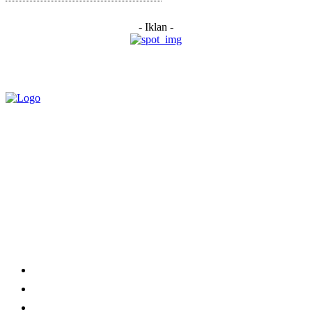
- Iklan -
Category
Links
Stay connected
Home
About Us
Advertise With Us