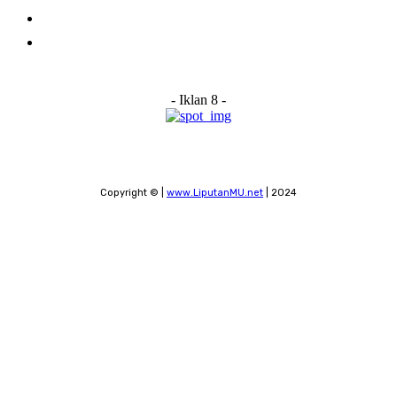
Submit a News Tip
Contact
- Iklan 8 -
Copyright © |
www.LiputanMU.net
| 2024