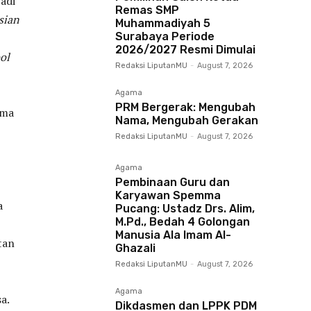
adi
Remas SMP
sian
Muhammadiyah 5
Surabaya Periode
2026/2027 Resmi Dimulai
ol
Redaksi LiputanMU
-
August 7, 2026
Agama
PRM Bergerak: Mengubah
ama
Nama, Mengubah Gerakan
Redaksi LiputanMU
-
August 7, 2026
Agama
Pembinaan Guru dan
Karyawan Spemma
a
Pucang: Ustadz Drs. Alim,
M.Pd., Bedah 4 Golongan
Manusia Ala Imam Al-
tan
Ghazali
Redaksi LiputanMU
-
August 7, 2026
Agama
a.
Dikdasmen dan LPPK PDM