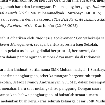
anusa
– Ballroom Hotel Mercure Grand Mirama Surabaya, menj
g penuh haru dan kebanggaan. Dalam ajang bergengsi
Indone
ool Awards 2025
, SMK Muhammadiyah 1 Surabaya (MUDISA)
aan bergengsi dengan kategori
The Best Favorite Islamic Scho
ity Excellent of the Year
. Jum’at (22/08/2025).
sebut diberikan oleh
Indonesia
Achievement Center
bekerja s
 Event Management
, sebagai bentuk apresiasi bagi Sekolah,
, dan pelaku usaha yang dinilai berprestasi, berinovasi, dan
yata dalam pembangunan sumber daya manusia di Indonesia.
aru dan khidmat, ketika nama SMK Muhammadiyah 1 Surabay
 penerima penghargaan, seketika ruangan bergemuruh tepuk
ekolah, Ustadz Irvandy Andriansyah, ST., MT., dalam kesempa
k menahan haru saat melangkah ke panggung. Dengan suara
yampaikan, bahwa penghargaan ini bukanlah semata-mata
 melainkan buah kerja keras seluruh keluarga besar SMK Mudis