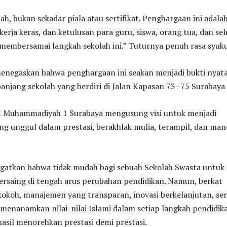
ah, bukan sekadar piala atau sertifikat. Penghargaan ini adala
kerja keras, dan ketulusan para guru, siswa, orang tua, dan se
 membersamai langkah sekolah ini.” Tuturnya penuh rasa syuku
 menegaskan bahwa penghargaan ini seakan menjadi bukti nyat
panjang sekolah yang berdiri di Jalan Kapasan 73–75 Surabaya 
K Muhammadiyah 1 Surabaya mengusung visi untuk menjadi
ng unggul dalam prestasi, berakhlak mulia, terampil, dan mand
ngatkan bahwa tidak mudah bagi sebuah Sekolah Swasta untuk
bersaing di tengah arus perubahan pendidikan. Namun, berkat
okoh, manajemen yang transparan, inovasi berkelanjutan, ser
enanamkan nilai-nilai Islami dalam setiap langkah pendidik
asil menorehkan prestasi demi prestasi.