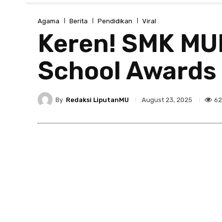
Agama
Berita
Pendidikan
Viral
Keren! SMK MUD
School Awards
By
Redaksi LiputanMU
6
August 23, 2025