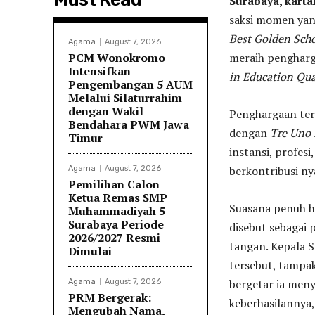
Surabaya, kart
saksi momen yan
Best Golden Sch
Agama
August 7, 2026
PCM Wonokromo
meraih pengharg
Intensifkan
in Education Qual
Pengembangan 5 AUM
Melalui Silaturrahim
dengan Wakil
Penghargaan ter
Bendahara PWM Jawa
dengan
Tre Uno
Timur
instansi, profesi
berkontribusi n
Agama
August 7, 2026
Pemilihan Calon
Ketua Remas SMP
Suasana penuh h
Muhammadiyah 5
Surabaya Periode
disebut sebagai
2026/2027 Resmi
tangan. Kepala S
Dimulai
tersebut, tampa
bergetar ia men
Agama
August 7, 2026
PRM Bergerak:
keberhasilannya,
Mengubah Nama,