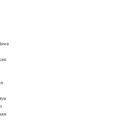
iswa
kan
an
aya
n
han