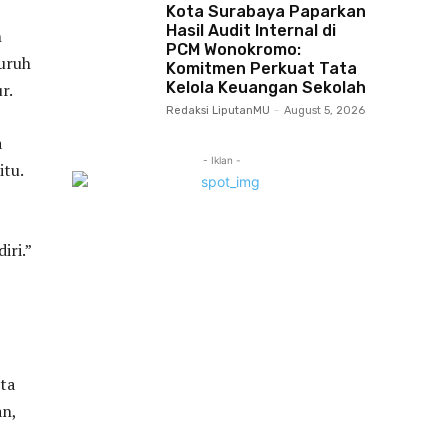
Kota Surabaya Paparkan
Hasil Audit Internal di
h
PCM Wonokromo:
luruh
Komitmen Perkuat Tata
Kelola Keuangan Sekolah
r.
Redaksi LiputanMU
-
August 5, 2026
a
- Iklan -
itu.
iri.”
ta
an,