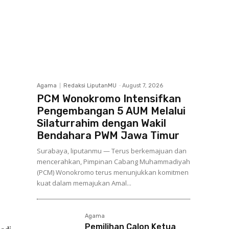
Agama
Redaksi LiputanMU
-
August 7, 2026
PCM Wonokromo Intensifkan
Pengembangan 5 AUM Melalui
Silaturrahim dengan Wakil
Bendahara PWM Jawa Timur
Surabaya, liputanmu — Terus berkemajuan dan
mencerahkan, Pimpinan Cabang Muhammadiyah
(PCM) Wonokromo terus menunjukkan komitmen
kuat dalam memajukan Amal...
Agama
Pemilihan Calon Ketua