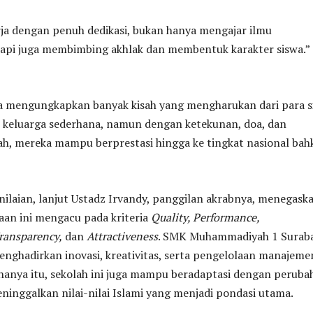
rja dengan penuh dedikasi, bukan hanya mengajar ilmu
api juga membimbing akhlak dan membentuk karakter siswa.”
ga mengungkapkan banyak kisah yang mengharukan dari para s
i keluarga sederhana, namun dengan ketekunan, doa, dan
ah, mereka mampu berprestasi hingga ke tingkat nasional bah
ilaian, lanjut Ustadz Irvandy, panggilan akrabnya, menegask
an ini mengacu pada kriteria
Quality, Performance,
Transparency,
dan
Attractiveness
. SMK Muhammadiyah 1 Surab
nghadirkan inovasi, kreativitas, serta pengelolaan manajeme
 hanya itu, sekolah ini juga mampu beradaptasi dengan peruba
inggalkan nilai-nilai Islami yang menjadi pondasi utama.