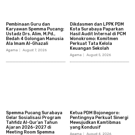
Pembinaan Guru dan
Dikdasmen dan LPPK PDM
Karyawan Spemma Pucang:
Kota Surabaya Paparkan
Ustadz Drs. Alim, M.Pd.,
Hasil Audit Internal di PCM
Bedah 4 Golongan Manusia
Wonokromo: Komitmen
Ala Imam Al-Ghazali
Perkuat Tata Kelola
Keuangan Sekolah
Agama
August 7, 2026
Agama
August 5, 2026
Spemma Pucang Surabaya
Ketua PDM Bojonegoro:
Gelar Sosialisasi Program
Pentingnya Perkuat Sinergi
Tahfidz Al-Qur’an Tahun
Mewujudkan Kamtibmas
Ajaran 2026–2027 di
yang Kondusif
Meeting Room Spemma
Agama
August 4, 2026