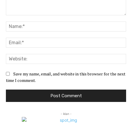
Comment:
Na
Ema
Web
Save my name, email, and website in this browser for the next
time I comment.
- iklan -