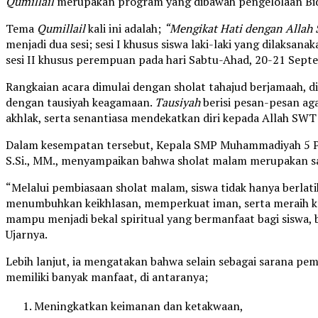
Qumillail
merupakan program yang dibawah pengelolaan Bi
Tema
Qumillail
kali ini adalah;
“Mengikat Hati dengan Allah
menjadi dua sesi; sesi I khusus siswa laki-laki yang dilaks
sesi II khusus perempuan pada hari Sabtu-Ahad, 20-21 Sept
Rangkaian acara dimulai dengan sholat tahajud berjamaah, di
dengan tausiyah keagamaan.
Tausiyah
berisi pesan-pesan ag
akhlak, serta senantiasa mendekatkan diri kepada Allah SWT d
Dalam kesempatan tersebut, Kepala SMP Muhammadiyah 5 P
S.Si., MM., menyampaikan bahwa sholat malam merupakan sal
“Melalui pembiasaan sholat malam, siswa tidak hanya berlatih
menumbuhkan keikhlasan, memperkuat iman, serta meraih ke
mampu menjadi bekal spiritual yang bermanfaat bagi siswa, 
Ujarnya.
Lebih lanjut, ia mengatakan bahwa selain sebagai sarana pem
memiliki banyak manfaat, di antaranya;
Meningkatkan keimanan dan ketakwaan,