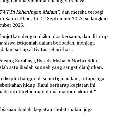
dang Ismuba Spemma Pucang Surabaya.
 SWT Di Keheningan Malam”,
dan mereka terbagi
anakan Sabtu-Ahad, 13-14 September 2025, sedangkan
ember 2025.
lanjutkan dengan dzikir, doa bersama, dan ditutup
ar siswa istiqomah dalam beribadah, menjaga
alam setiap aktivitas sehari-hari.
ucang Surabaya, Ustadz Misbach Noehruddin,
ah satu ibadah sunnah yang sangat dianjurkan.
 disiplin bangun di sepertiga malam, tetapi juga
berkahan hidup. Kami berharap kegiatan ini
baik untuk kehidupan dunia maupun akhirat.”
biasaan ibadah, kegiatan sholat malam juga