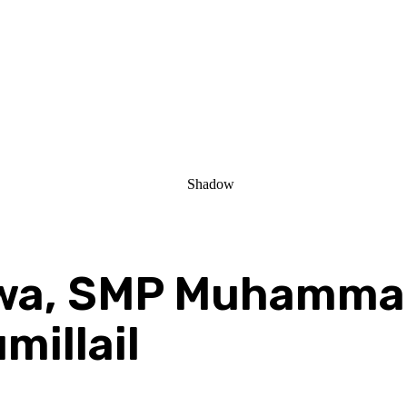
swa, SMP Muhamma
millail