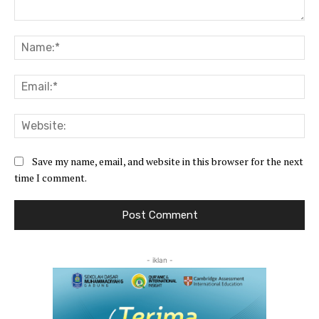
Comment:
Na
Ema
Web
Save my name, email, and website in this browser for the next
time I comment.
- iklan -