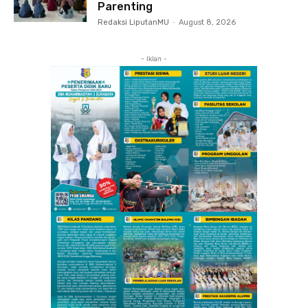
Parenting
Redaksi LiputanMU
-
August 8, 2026
- Iklan -