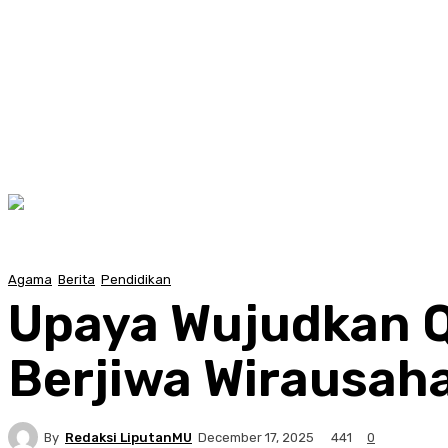
Agama
Berita
Pendidikan
Upaya Wujudkan Q 
Berjiwa Wirausaha
By
Redaksi LiputanMU
441
December 17, 2025
0