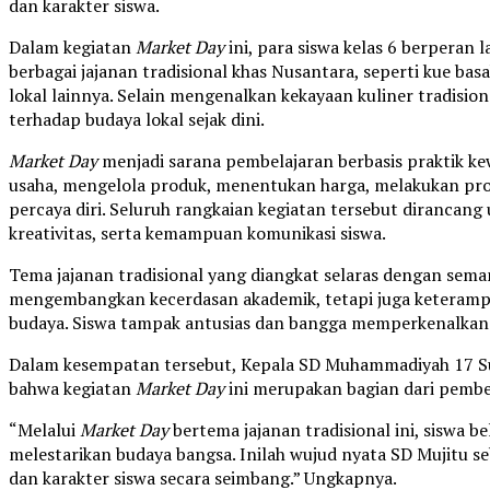
dan karakter siswa.
Dalam kegiatan
Market Day
ini, para siswa kelas 6 berperan
berbagai jajanan tradisional khas Nusantara, seperti kue ba
lokal lainnya. Selain mengenalkan kekayaan kuliner tradision
terhadap budaya lokal sejak dini.
Market Day
menjadi sarana pembelajaran berbasis praktik ke
usaha, mengelola produk, menentukan harga, melakukan pr
percaya diri. Seluruh rangkaian kegiatan tersebut dirancan
kreativitas, serta kemampuan komunikasi siswa.
Tema jajanan tradisional yang diangkat selaras dengan sem
mengembangkan kecerdasan akademik, tetapi juga keterampi
budaya. Siswa tampak antusias dan bangga memperkenalkan
Dalam kesempatan tersebut, Kepala SD Muhammadiyah 17 S
bahwa kegiatan
Market Day
ini merupakan bagian dari pembe
“Melalui
Market Day
bertema jajanan tradisional ini, siswa b
melestarikan budaya bangsa. Inilah wujud nyata SD Mujitu s
dan karakter siswa secara seimbang.” Ungkapnya.