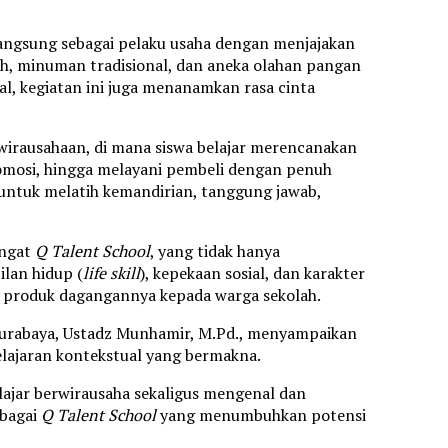
 langsung sebagai pelaku usaha dengan menjajakan
sah, minuman tradisional, dan aneka olahan pangan
al, kegiatan ini juga menanamkan rasa cinta
wirausahaan, di mana siswa belajar merencanakan
omosi, hingga melayani pembeli dengan penuh
g untuk melatih kemandirian, tanggung jawab,
angat
Q Talent School
, yang tidak hanya
lan hidup (
life skill
), kepekaan sosial, dan karakter
 produk dagangannya kepada warga sekolah.
urabaya, Ustadz Munhamir, M.Pd., menyampaikan
lajaran kontekstual yang bermakna.
elajar berwirausaha sekaligus mengenal dan
ebagai
Q Talent School
yang menumbuhkan potensi