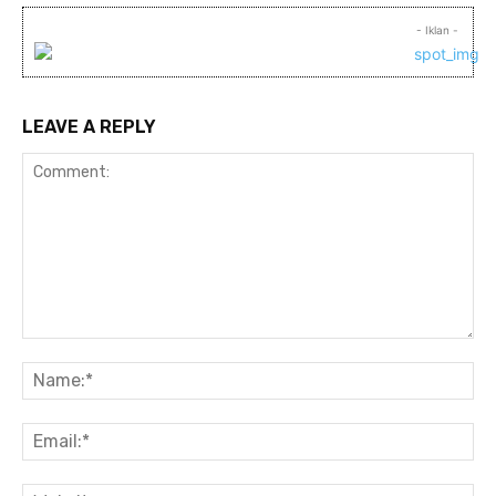
- Iklan -
LEAVE A REPLY
Comment:
Na
Ema
Web