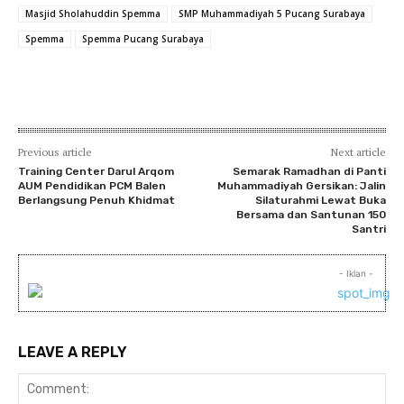
Masjid Sholahuddin Spemma
SMP Muhammadiyah 5 Pucang Surabaya
Spemma
Spemma Pucang Surabaya
Previous article
Next article
Training Center Darul Arqom
Semarak Ramadhan di Panti
AUM Pendidikan PCM Balen
Muhammadiyah Gersikan: Jalin
Berlangsung Penuh Khidmat
Silaturahmi Lewat Buka
Bersama dan Santunan 150
Santri
- Iklan -
LEAVE A REPLY