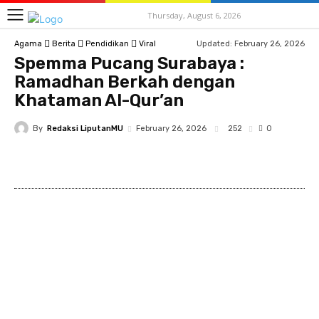
Thursday, August 6, 2026
Updated:
February 26, 2026
Agama
Berita
Pendidikan
Viral
Spemma Pucang Surabaya :
Ramadhan Berkah dengan
Khataman Al-Qur’an
By
Redaksi LiputanMU
252
February 26, 2026
0