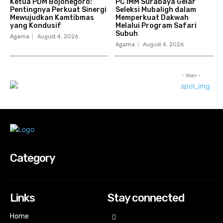
Ketua PDM Bojonegoro:
PC IMM Surabaya Gelar
Pentingnya Perkuat Sinergi
Seleksi Mubaligh dalam
Mewujudkan Kamtibmas
Memperkuat Dakwah
yang Kondusif
Melalui Program Safari
Subuh
Agama
August 4, 2026
Agama
August 4, 2026
- Iklan -
Category
Links
Stay connected
Home