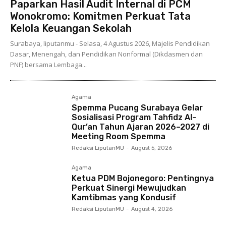
Paparkan Hasil Audit Internal di PCM
Wonokromo: Komitmen Perkuat Tata
Kelola Keuangan Sekolah
Surabaya, liputanmu - Selasa, 4 Agustus 2026, Majelis Pendidikan
Dasar, Menengah, dan Pendidikan Nonformal (Dikdasmen dan
PNF) bersama Lembaga...
Agama
Spemma Pucang Surabaya Gelar
Sosialisasi Program Tahfidz Al-
Qur’an Tahun Ajaran 2026–2027 di
Meeting Room Spemma
Redaksi LiputanMU
-
August 5, 2026
Agama
Ketua PDM Bojonegoro: Pentingnya
Perkuat Sinergi Mewujudkan
Kamtibmas yang Kondusif
Redaksi LiputanMU
-
August 4, 2026