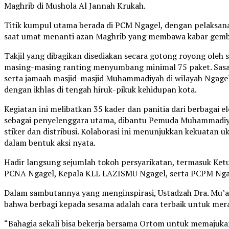
Maghrib di Mushola Al Jannah Krukah.
Titik kumpul utama berada di PCM Ngagel, dengan pelaksan
saat umat menanti azan Maghrib yang membawa kabar gembi
Takjil yang dibagikan disediakan secara gotong royong oleh
masing-masing ranting menyumbang minimal 75 paket. Sasa
serta jamaah masjid-masjid Muhammadiyah di wilayah Ngagel
dengan ikhlas di tengah hiruk-pikuk kehidupan kota.
Kegiatan ini melibatkan 35 kader dan panitia dari berbagai
sebagai penyelenggara utama, dibantu Pemuda Muhammadiyah
stiker dan distribusi. Kolaborasi ini menunjukkan kekuata
dalam bentuk aksi nyata.
Hadir langsung sejumlah tokoh persyarikatan, termasuk Ke
PCNA Ngagel, Kepala KLL LAZISMU Ngagel, serta PCPM Nga
Dalam sambutannya yang menginspirasi, Ustadzah Dra. Mu’a
bahwa berbagi kepada sesama adalah cara terbaik untuk me
“Bahagia sekali bisa bekerja bersama Ortom untuk memajukan p