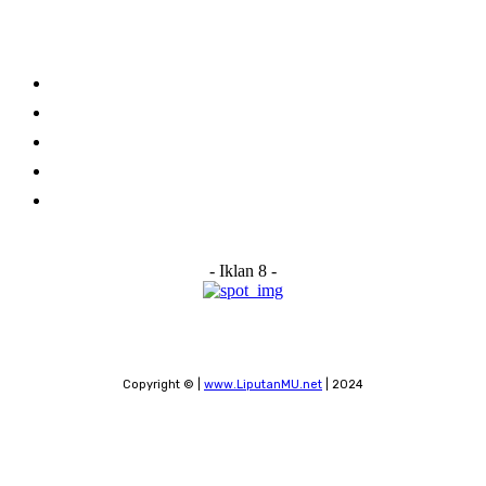
Links
Stay connected
Home
About Us
Advertise With Us
Submit a News Tip
Contact
- Iklan 8 -
Copyright © |
www.LiputanMU.net
| 2024