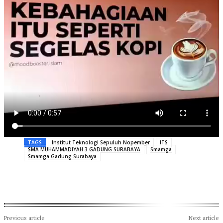
TAGS
Institut Teknologi Sepuluh Nopember
ITS
SMA MUHAMMADIYAH 3 GADUNG SURABAYA
Smamga
Smamga Gadung Surabaya
Previous article
Next article