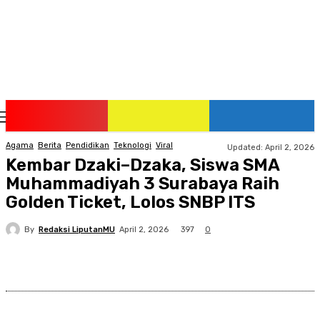
Friday, August 7, 2026
Agama
Berita
Pendidikan
Teknologi
Viral
Updated:
April 2, 2026
Kembar Dzaki–Dzaka, Siswa SMA
Muhammadiyah 3 Surabaya Raih
Golden Ticket, Lolos SNBP ITS
By
Redaksi LiputanMU
397
April 2, 2026
0