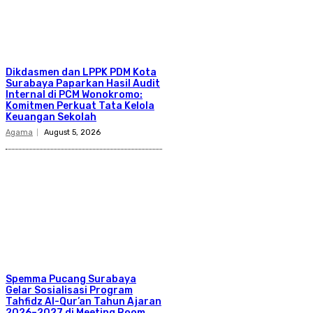
Dikdasmen dan LPPK PDM Kota
Surabaya Paparkan Hasil Audit
Internal di PCM Wonokromo:
Komitmen Perkuat Tata Kelola
Keuangan Sekolah
Agama
August 5, 2026
Spemma Pucang Surabaya
Gelar Sosialisasi Program
Tahfidz Al-Qur’an Tahun Ajaran
2026–2027 di Meeting Room