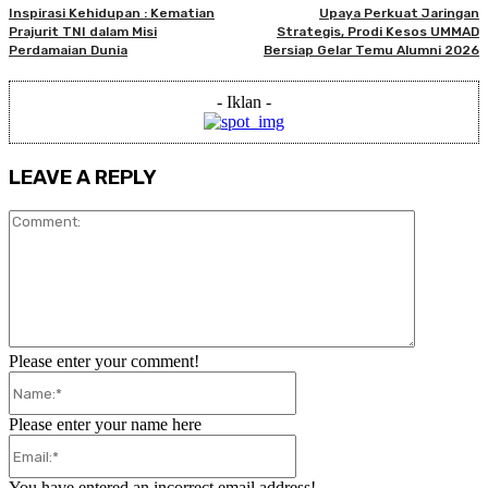
Inspirasi Kehidupan : Kematian
Upaya Perkuat Jaringan
Prajurit TNI dalam Misi
Strategis, Prodi Kesos UMMAD
Perdamaian Dunia
Bersiap Gelar Temu Alumni 2026
- Iklan -
LEAVE A REPLY
Comment:
Please enter your comment!
Name:*
Please enter your name here
Email:*
You have entered an incorrect email address!