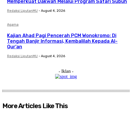
Memperkuat Dakwah Melalui Program Safari Subuh
Redaksi LiputanMU
-
August 4, 2026
Agama
Kajian Ahad Pagi Pencerah PCM Wonokromo: Di
Tengah Banjir Informasi, Kembalilah Kepada Al-
Qur’an
Redaksi LiputanMU
-
August 4, 2026
- Iklan -
More Articles Like This