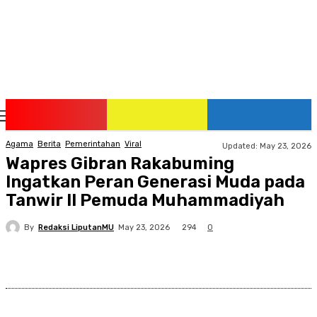
Saturday, August 8, 2026
Agama
Berita
Pemerintahan
Viral
Updated:
May 23, 2026
Wapres Gibran Rakabuming
Ingatkan Peran Generasi Muda pada
Tanwir II Pemuda Muhammadiyah
By
Redaksi LiputanMU
294
May 23, 2026
0