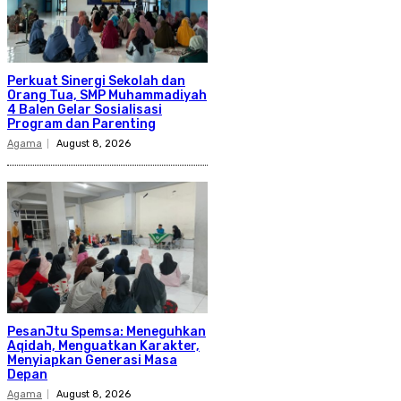
Perkuat Sinergi Sekolah dan
Orang Tua, SMP Muhammadiyah
4 Balen Gelar Sosialisasi
Program dan Parenting
Agama
August 8, 2026
PesanJtu Spemsa: Meneguhkan
Aqidah, Menguatkan Karakter,
Menyiapkan Generasi Masa
Depan
Agama
August 8, 2026