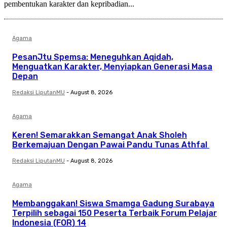
pembentukan karakter dan kepribadian...
Agama
PesanJtu Spemsa: Meneguhkan Aqidah,
Menguatkan Karakter, Menyiapkan Generasi Masa
Depan
Redaksi LiputanMU
-
August 8, 2026
Agama
Keren! Semarakkan Semangat Anak Sholeh
Berkemajuan Dengan Pawai Pandu Tunas Athfal
Redaksi LiputanMU
-
August 8, 2026
Agama
Membanggakan! Siswa Smamga Gadung Surabaya
Terpilih sebagai 150 Peserta Terbaik Forum Pelajar
Indonesia (FOR) 14