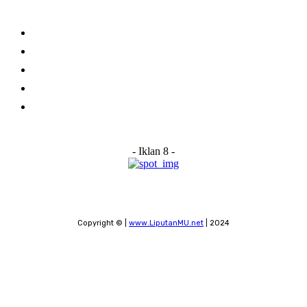
Links
Stay connected
Home
About Us
Advertise With Us
Submit a News Tip
Contact
- Iklan 8 -
Copyright © |
www.LiputanMU.net
| 2024