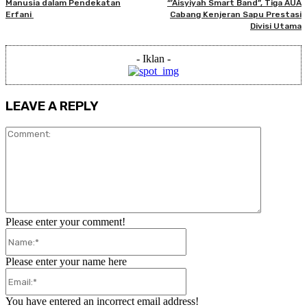
Manusia dalam Pendekatan
“’Aisyiyah Smart Band”, Tiga AUA
Erfani
Cabang Kenjeran Sapu Prestasi
Divisi Utama
- Iklan -
LEAVE A REPLY
Comment:
Please enter your comment!
Name:*
Please enter your name here
Email:*
You have entered an incorrect email address!