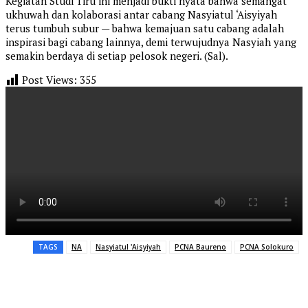
Kegiatan Studi Tiru ini menjadi bukti nyata bahwa semangat
ukhuwah dan kolaborasi antar cabang Nasyiatul ‘Aisyiyah
terus tumbuh subur — bahwa kemajuan satu cabang adalah
inspirasi bagi cabang lainnya, demi terwujudnya Nasyiah yang
semakin berdaya di setiap pelosok negeri. (Sal).
Post Views:
355
TAGS
NA
Nasyiatul 'Aisyiyah
PCNA Baureno
PCNA Solokuro