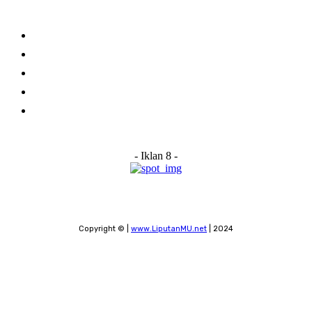
Links
Stay connected
Home
About Us
Advertise With Us
Submit a News Tip
Contact
- Iklan 8 -
Copyright © |
www.LiputanMU.net
| 2024