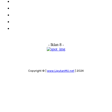
Home
About Us
Advertise With Us
Submit a News Tip
Contact
- Iklan 8 -
Copyright © |
www.LiputanMU.net
| 2024