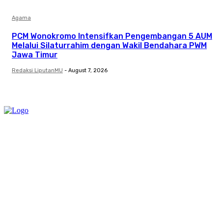
Agama
PCM Wonokromo Intensifkan Pengembangan 5 AUM
Melalui Silaturrahim dengan Wakil Bendahara PWM
Jawa Timur
Redaksi LiputanMU
-
August 7, 2026
Category
Links
Stay connected