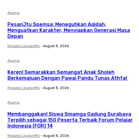
Agama
PesanJtu Spemsa: Meneguhkan Aqidah,
Menguatkan Karakter, Menyiapkan Generasi Masa
Depan
Redaksi LiputanMU
-
August 8, 2026
Agama
Keren! Semarakkan Semangat Anak Sholeh
Berkemajuan Dengan Pawai Pandu Tunas Athfal
Redaksi LiputanMU
-
August 8, 2026
Agama
Membanggakan! Siswa Smamga Gadung Surabaya
Terpilih sebagai 150 Peserta Terbaik Forum Pelajar
Indonesia (FOR) 14
Redaksi LiputanMU
-
August 8, 2026