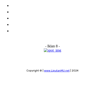
Home
About Us
Advertise With Us
Submit a News Tip
Contact
- Iklan 8 -
Copyright © |
www.LiputanMU.net
| 2024