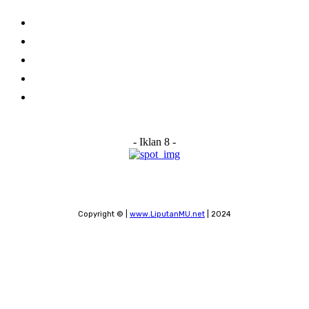
Home
About Us
Advertise With Us
Submit a News Tip
Contact
- Iklan 8 -
Copyright © |
www.LiputanMU.net
| 2024