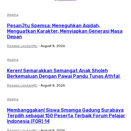
Agama
PesanJtu Spemsa: Meneguhkan Aqidah,
Menguatkan Karakter, Menyiapkan Generasi Masa
Depan
Redaksi LiputanMU
-
August 8, 2026
Agama
Keren! Semarakkan Semangat Anak Sholeh
Berkemajuan Dengan Pawai Pandu Tunas Athfal
Redaksi LiputanMU
-
August 8, 2026
Agama
Membanggakan! Siswa Smamga Gadung Surabaya
Terpilih sebagai 150 Peserta Terbaik Forum Pelajar
Indonesia (FOR) 14
Redaksi LiputanMU
-
August 8, 2026