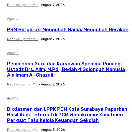
Redaksi LiputanMU
-
August 7, 2026
Agama
PRM Bergerak: Mengubah Nama, Mengubah Gerakan
Redaksi LiputanMU
-
August 7, 2026
Agama
Pembinaan Guru dan Karyawan Spemma Pucang:
Ustadz Drs. Alim, M.Pd., Bedah 4 Golongan Manusia
Ala Imam Al-Ghazali
Redaksi LiputanMU
-
August 7, 2026
Agama
Dikdasmen dan LPPK PDM Kota Surabaya Paparkan
Hasil Audit Internal di PCM Wonokromo: Komitmen
Perkuat Tata Kelola Keuangan Sekolah
Redaksi LiputanMU
-
August 5, 2026