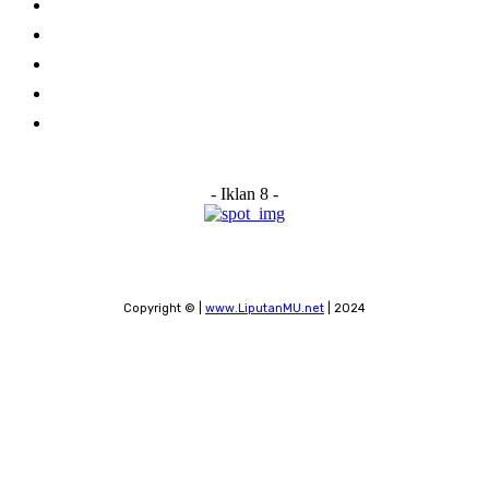
Home
About Us
Advertise With Us
Submit a News Tip
Contact
- Iklan 8 -
Copyright © |
www.LiputanMU.net
| 2024