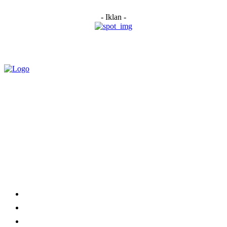
- Iklan -
Category
Links
Stay connected
Home
About Us
Advertise With Us