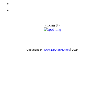
Submit a News Tip
Contact
- Iklan 8 -
Copyright © |
www.LiputanMU.net
| 2024