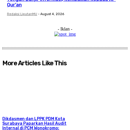
Qur’an
Redaksi LiputanMU
-
August 4, 2026
- Iklan -
More Articles Like This
Dikdasmen dan LPPK PDM Kota
Surabaya Paparkan Hasil Audit
Internal di PCM Wonokromo: