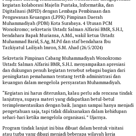
kegiatan kolaborasi Majelis Pustaka, Informatika, dan
Digitalisasi (MPID) dengan Lembaga Pembinaan dan
Pengawasan Keuangan (LPPK) Pimpinan Daerah
Muhammadiyah (PDM) Kota Surabaya. 4 Utusan PCM
Wonokromo; sekretaris Ustadz Salman Alfarisi BMR, S.H.I,
bendahara Bapak Muriansa, A.Md., wakil ketua Ustadz
Muhammad Barid, S.Ag, M.Pd dan staf bendahara Ibu
Tazkiyatul Lailiyah Imron, S.M. Ahad (26/5/2024)
Sekretaris Pimpinan Cabang Muhammadiyah Wonokromo
Ustadz Salman Alfarisi BMR, S.H.I. menyampaikan apresiasi
dan dukungan penuh kegiatan tersebut sebagai bagian dari
peningkatan pemahaman tentang tertib administrasi dan
keuangan dalam mengelola persyaratan Muhammadiyah.
“Kegiatan ini harus diteruskan, kalau perlu ada rencana tindak
lanjutnya, supaya materi yang didapatkan betul-betul
terimplementasikan dengan baik. Jangan sampai hanya menjadi
pengetahuan saja, tapi tidak dilaksanakan dalam kehidupan
sehari-hari ketika mengelola organisasi. ” Ujarnya.
Program tindak lanjut ini bisa dibuat dalam bentuk visitasi
atau turba yang dibagi menjadi beberapa wilayah kerja