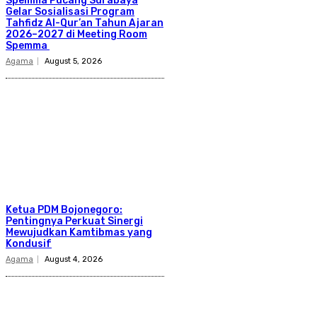
Spemma Pucang Surabaya
Gelar Sosialisasi Program
Tahfidz Al-Qur’an Tahun Ajaran
2026–2027 di Meeting Room
Spemma
Agama
August 5, 2026
Ketua PDM Bojonegoro:
Pentingnya Perkuat Sinergi
Mewujudkan Kamtibmas yang
Kondusif
Agama
August 4, 2026