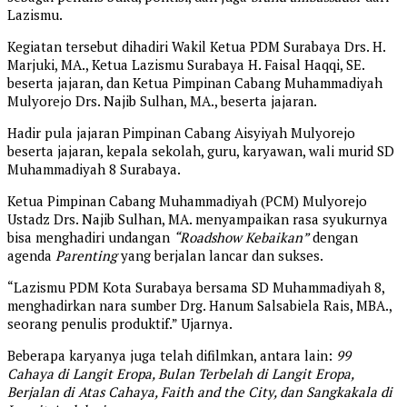
Lazismu.
Kegiatan tersebut dihadiri Wakil Ketua PDM Surabaya Drs. H.
Marjuki, MA., Ketua Lazismu Surabaya H. Faisal Haqqi, SE.
beserta jajaran, dan Ketua Pimpinan Cabang Muhammadiyah
Mulyorejo Drs. Najib Sulhan, MA., beserta jajaran.
Hadir pula jajaran Pimpinan Cabang Aisyiyah Mulyorejo
beserta jajaran, kepala sekolah, guru, karyawan, wali murid SD
Muhammadiyah 8 Surabaya.
Ketua Pimpinan Cabang Muhammadiyah (PCM) Mulyorejo
Ustadz Drs. Najib Sulhan, MA. menyampaikan rasa syukurnya
bisa menghadiri undangan
“Roadshow Kebaikan”
dengan
agenda
Parenting
yang berjalan lancar dan sukses.
“Lazismu PDM Kota Surabaya bersama SD Muhammadiyah 8,
menghadirkan nara sumber Drg. Hanum Salsabiela Rais, MBA.,
seorang penulis produktif.” Ujarnya.
Beberapa karyanya juga telah difilmkan, antara lain:
99
Cahaya di Langit Eropa, Bulan Terbelah di Langit Eropa,
Berjalan di Atas Cahaya, Faith and the City, dan Sangkakala di