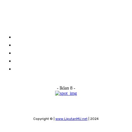
Category
Links
Stay connected
Home
About Us
Advertise With Us
Submit a News Tip
Contact
- Iklan 8 -
Copyright © |
www.LiputanMU.net
| 2024