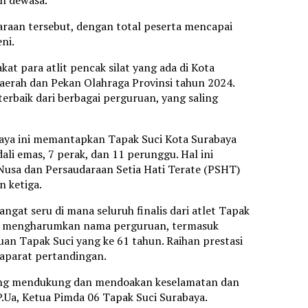
n dewasa.
uaraan tersebut, dengan total peserta mencapai
ni.
at para atlit pencak silat yang ada di Kota
aerah dan Pekan Olahraga Provinsi tahun 2024.
rbaik dari berbagai perguruan, yang saling
baya ini memantapkan Tapak Suci Kota Surabaya
i emas, 7 perak, dan 11 perunggu. Hal ini
 Nusa dan Persaudaraan Setia Hati Terate (PSHT)
 ketiga.
ngat seru di mana seluruh finalis dari atlet Tapak
mi mengharumkan nama perguruan, termasuk
an Tapak Suci yang ke 61 tahun. Raihan prestasi
a aparat pertandingan.
 yang mendukung dan mendoakan keselamatan dan
.Ua, Ketua Pimda 06 Tapak Suci Surabaya.