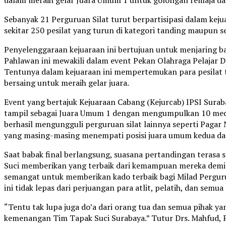
dalam meraih gelar Juara Umum 1 untuk golongan remaja da
Sebanyak 21 Perguruan Silat turut berpartisipasi dalam kej
sekitar 250 pesilat yang turun di kategori tanding maupun se
Penyelenggaraan kejuaraan ini bertujuan untuk menjaring bak
Pahlawan ini mewakili dalam event Pekan Olahraga Pelajar D
Tentunya dalam kejuaraan ini mempertemukan para pesilat te
bersaing untuk meraih gelar juara.
Event yang bertajuk Kejuaraan Cabang (Kejurcab) IPSI Sura
tampil sebagai Juara Umum 1 dengan mengumpulkan 10 medal
berhasil mengungguli perguruan silat lainnya seperti Pagar
yang masing-masing menempati posisi juara umum kedua dan
Saat babak final berlangsung, suasana pertandingan terasa sa
Suci memberikan yang terbaik dari kemampuan mereka de
semangat untuk memberikan kado terbaik bagi Milad Perguru
ini tidak lepas dari perjuangan para atlit, pelatih, dan semu
“Tentu tak lupa juga do’a dari orang tua dan semua pihak
kemenangan Tim Tapak Suci Surabaya.” Tutur Drs. Mahfud, P