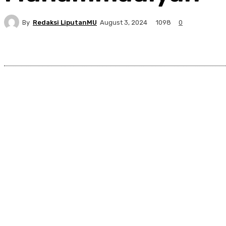
By
Redaksi LiputanMU
1098
August 3, 2024
0