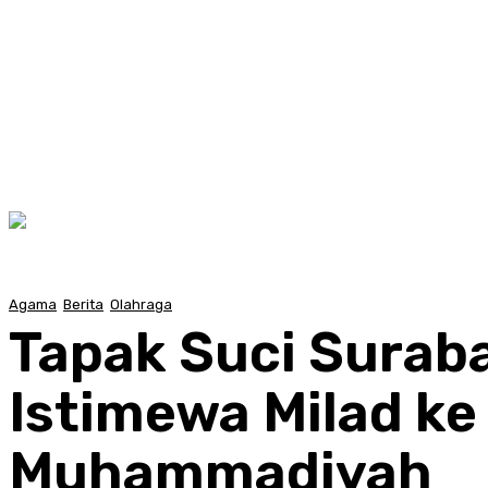
Agama
Berita
Olahraga
Tapak Suci Surab
Istimewa Milad ke
Muhammadiyah