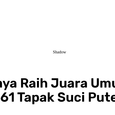
aya Raih Juara Um
 61 Tapak Suci Put