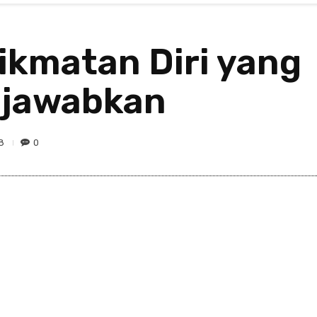
nikmatan Diri yang
gjawabkan
8
0