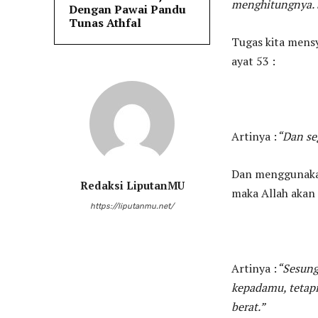
menghitungnya. 
Dengan Pawai Pandu
Tunas Athfal
Tugas kita mens
ayat 53 :
Artinya :
“Dan se
Dan menggunakan
Redaksi LiputanMU
maka Allah akan
https://liputanmu.net/
Artinya :
“Sesung
kepadamu, tetapi
berat.”