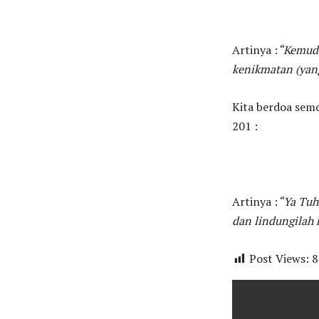
Artinya :
“Kemudi
kenikmatan (yang
Kita berdoa semo
201 :
Artinya :
“Ya Tuh
dan lindungilah 
Post Views:
8