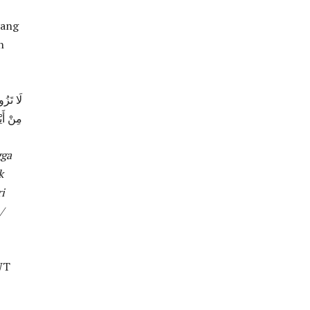
yang
n
لَا تَزُ
مِنْ أَي
gga
k
i
/
WT