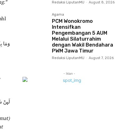
g.”
Redaksi LiputanMU
-
August 8, 2026
Agama
ahl
PCM Wonokromo
Intensifkan
Pengembangan 5 AUM
Melalui Silaturrahim
وَمَا بِك
dengan Wakil Bendahara
PWM Jawa Timur
Redaksi LiputanMU
-
August 7, 2026
- Iklan -
,
لَىِٕنْ ش
mat)
at