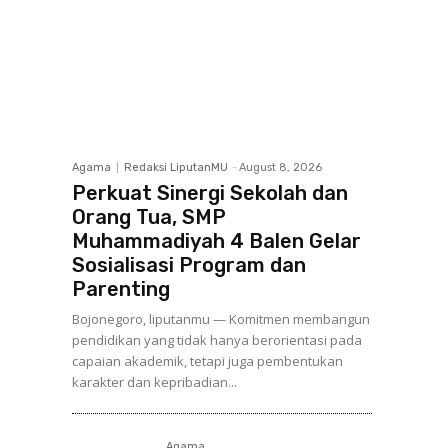
Agama
Redaksi LiputanMU
-
August 8, 2026
Perkuat Sinergi Sekolah dan
Orang Tua, SMP
Muhammadiyah 4 Balen Gelar
Sosialisasi Program dan
Parenting
Bojonegoro, liputanmu — Komitmen membangun
pendidikan yang tidak hanya berorientasi pada
capaian akademik, tetapi juga pembentukan
karakter dan kepribadian...
Agama