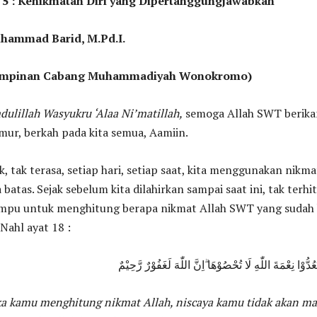
i 5 : Kenikmatan Diri yang Dipertanggungjawabkan
hammad Barid, M.Pd.I.
Pimpinan Cabang Muhammadiyah Wonokromo)
dulillah Wasyukru ‘Alaa Ni’matillah,
semoga Allah SWT berika
mur, berkah pada kita semua, Aamiin.
k, tak terasa, setiap hari, setiap saat, kita menggunakan nikma
batas. Sejak sebelum kita dilahirkan sampai saat ini, tak terhi
mpu untuk menghitung berapa nikmat Allah SWT yang sudah 
Nahl ayat 18 :
عُدُّوْا نِعْمَةَ اللّٰهِ لَا تُحْصُوْهَا ۗاِنَّ اللّٰهَ لَغَفُوْرٌ رَّحِيْمٌ
ka kamu menghitung nikmat Allah, niscaya kamu tidak akan 