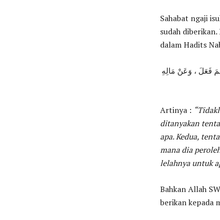
Sahabat ngaji i
sudah diberikan.
dalam Hadits Nabi
ِيمَ فَعَلَ ، وَعَنْ مَالِهِ
Artinya :
“Tidakl
ditanyakan tent
apa. Kedua, tent
mana dia peroleh
lelahnya untuk a
Bahkan Allah SW
berikan kepada m