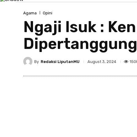
Agama
Opini
Ngaji Isuk : Ke
Dipertanggun
By
Redaksi LiputanMU
150
August 3, 2024