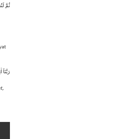
ثُمَّ لَتُ
yat
رَبَّنَآ
t,