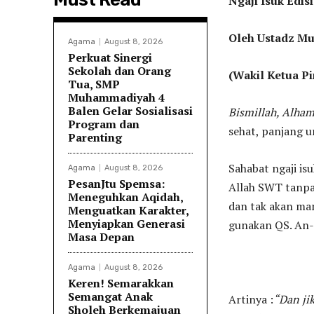
Ngaji Isuk Edis
Oleh Ustadz Mu
Agama
August 8, 2026
Perkuat Sinergi
Sekolah dan Orang
(Wakil Ketua 
Tua, SMP
Muhammadiyah 4
Balen Gelar Sosialisasi
Bismillah, Alham
Program dan
sehat, panjang u
Parenting
Sahabat ngaji isu
Agama
August 8, 2026
PesanJtu Spemsa:
Allah SWT tanpa 
Meneguhkan Aqidah,
dan tak akan ma
Menguatkan Karakter,
Menyiapkan Generasi
gunakan QS. An-
Masa Depan
Agama
August 8, 2026
Keren! Semarakkan
Semangat Anak
Artinya :
“Dan ji
Sholeh Berkemajuan