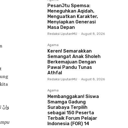
PesanJtu Spemsa:
Meneguhkan Aqidah,
Menguatkan Karakter,
Menyiapkan Generasi
Masa Depan
Redaksi LiputanMU
-
August 8, 2026
n
Agama
Keren! Semarakkan
Semangat Anak Sholeh
Berkemajuan Dengan
Pawai Pandu Tunas
t
Athfal
tung
Redaksi LiputanMU
-
August 8, 2026
kita
Agama
Membanggakan! Siswa
Smamga Gadung
وَاِنْ تَ
Surabaya Terpilih
sebagai 150 Peserta
Terbaik Forum Pelajar
mampu
Indonesia (FOR) 14