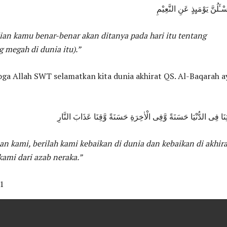
سْـَٔلُنَّ يَوْمَىِٕذٍ عَنِ النَّعِيْمِ
an kamu benar-benar akan ditanya pada hari itu tentang
 megah di dunia itu).”
ga Allah SWT selamatkan kita dunia akhirat QS. Al-Baqarah a
 اٰتِنَا فِى الدُّنْيَا حَسَنَةً وَّفِى الْاٰخِرَةِ حَسَنَةً وَّقِنَا عَذَابَ النَّارِ
an kami, berilah kami kebaikan di dunia dan kebaikan di akhira
kami dari azab neraka.”
1