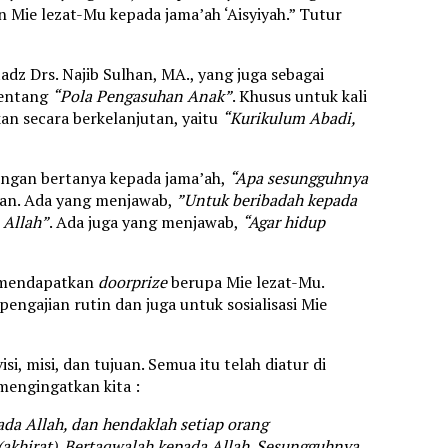
Mie lezat-Mu kepada jama’ah ‘Aisyiyah.” Tutur
dz Drs. Najib Sulhan, MA., yang juga sebagai
tentang
“Pola Pengasuhan Anak”
. Khusus untuk kali
an secara berkelanjutan, yaitu
“Kurikulum Abadi,
engan bertanya kepada jama’ah,
“Apa sesungguhnya
kan. Ada yang menjawab,
”Untuk beribadah kepada
 Allah”
. Ada juga yang menjawab,
“Agar hidup
r mendapatkan
doorprize
berupa Mie lezat-Mu.
ngajian rutin dan juga untuk sosialisasi Mie
i, misi, dan tujuan. Semua itu telah diatur di
mengingatkan kita :
da Allah, dan hendaklah setiap orang
(akhirat). Bertaqwalah kepada Allah. Sesungguhnya