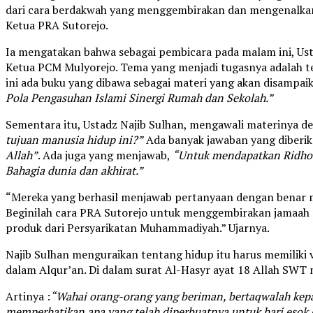
dari cara berdakwah yang menggembirakan dan mengenalkan 
Ketua PRA Sutorejo.
Ia mengatakan bahwa sebagai pembicara pada malam ini, Usta
Ketua PCM Mulyorejo. Tema yang menjadi tugasnya adalah 
ini ada buku yang dibawa sebagai materi yang akan disampaik
Pola Pengasuhan Islami Sinergi Rumah dan Sekolah.”
Sementara itu, Ustadz Najib Sulhan, mengawali materinya d
tujuan manusia hidup ini?”
Ada banyak jawaban yang diberi
Allah”
. Ada juga yang menjawab,
“Untuk mendapatkan Ridho
Bahagia dunia dan akhirat.”
“Mereka yang berhasil menjawab pertanyaan dengan bena
Beginilah cara PRA Sutorejo untuk menggembirakan jamaah pe
produk dari Persyarikatan Muhammadiyah.” Ujarnya.
Najib Sulhan menguraikan tentang hidup itu harus memiliki vis
dalam Alqur’an. Di dalam surat Al-Hasyr ayat 18 Allah SWT 
Artinya :
“Wahai orang-orang yang beriman, bertaqwalah kepa
memperhatikan apa yang telah diperbuatnya untuk hari esok 