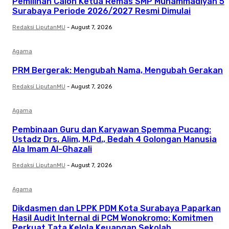
Pemilihan Calon Ketua Remas SMP Muhammadiyah 5
Surabaya Periode 2026/2027 Resmi Dimulai
Redaksi LiputanMU
-
August 7, 2026
Agama
PRM Bergerak: Mengubah Nama, Mengubah Gerakan
Redaksi LiputanMU
-
August 7, 2026
Agama
Pembinaan Guru dan Karyawan Spemma Pucang:
Ustadz Drs. Alim, M.Pd., Bedah 4 Golongan Manusia
Ala Imam Al-Ghazali
Redaksi LiputanMU
-
August 7, 2026
Agama
Dikdasmen dan LPPK PDM Kota Surabaya Paparkan
Hasil Audit Internal di PCM Wonokromo: Komitmen
Perkuat Tata Kelola Keuangan Sekolah