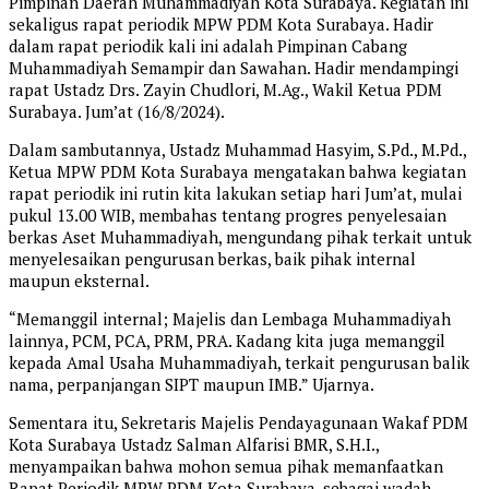
Pimpinan Daerah Muhammadiyah Kota Surabaya. Kegiatan ini
sekaligus rapat periodik MPW PDM Kota Surabaya. Hadir
dalam rapat periodik kali ini adalah Pimpinan Cabang
Muhammadiyah Semampir dan Sawahan. Hadir mendampingi
rapat Ustadz Drs. Zayin Chudlori, M.Ag., Wakil Ketua PDM
Surabaya. Jum’at (16/8/2024).
Dalam sambutannya, Ustadz Muhammad Hasyim, S.Pd., M.Pd.,
Ketua MPW PDM Kota Surabaya mengatakan bahwa kegiatan
rapat periodik ini rutin kita lakukan setiap hari Jum’at, mulai
pukul 13.00 WIB, membahas tentang progres penyelesaian
berkas Aset Muhammadiyah, mengundang pihak terkait untuk
menyelesaikan pengurusan berkas, baik pihak internal
maupun eksternal.
“Memanggil internal; Majelis dan Lembaga Muhammadiyah
lainnya, PCM, PCA, PRM, PRA. Kadang kita juga memanggil
kepada Amal Usaha Muhammadiyah, terkait pengurusan balik
nama, perpanjangan SIPT maupun IMB.” Ujarnya.
Sementara itu, Sekretaris Majelis Pendayagunaan Wakaf PDM
Kota Surabaya Ustadz Salman Alfarisi BMR, S.H.I.,
menyampaikan bahwa mohon semua pihak memanfaatkan
Rapat Periodik MPW PDM Kota Surabaya, sebagai wadah