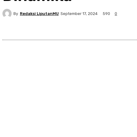
By
Redaksi LiputanMU
590
September 17, 2024
0