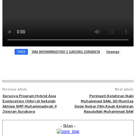
TAGS
SMA MUHAMMADIYAH 3 GADUNG SURABAYA
Smamga
Previous article
Next article
Serunya Program Hybrid Asia
Peringati Kelahiran Nabi
Exploration (HAx) di Sekolah
Muhammad SAW, SD Mumtas
Akhlaq SMP Muhammadiyah 9
Gelar Nobar Film Kisah Kelahiran
Jojoran Surabaya
Rasulullah Muhammad SAW
- Iklan -