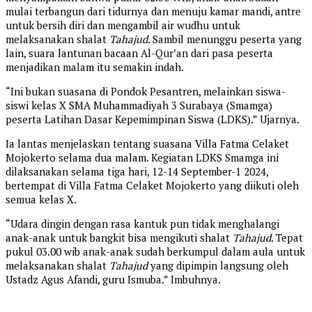
mulai terbangun dari tidurnya dan menuju kamar mandi, antre
untuk bersih diri dan mengambil air wudhu untuk
melaksanakan shalat
Tahajud
. Sambil menunggu peserta yang
lain, suara lantunan bacaan Al-Qur’an dari pasa peserta
menjadikan malam itu semakin indah.
“Ini bukan suasana di Pondok Pesantren, melainkan siswa-
siswi kelas X SMA Muhammadiyah 3 Surabaya (Smamga)
peserta Latihan Dasar Kepemimpinan Siswa (LDKS).” Ujarnya.
Ia lantas menjelaskan tentang suasana Villa Fatma Celaket
Mojokerto selama dua malam. Kegiatan LDKS Smamga ini
dilaksanakan selama tiga hari, 12-14 September-1 2024,
bertempat di Villa Fatma Celaket Mojokerto yang diikuti oleh
semua kelas X.
“Udara dingin dengan rasa kantuk pun tidak menghalangi
anak-anak untuk bangkit bisa mengikuti shalat
Tahajud
. Tepat
pukul 03.00 wib anak-anak sudah berkumpul dalam aula untuk
melaksanakan shalat
Tahajud
yang dipimpin langsung oleh
Ustadz Agus Afandi, guru Ismuba.” Imbuhnya.