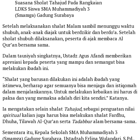
Suasana Sholat Tahajud Pada Rangkaian
LDKS Siswa SMA Muhammadiyah 3
(Smamga) Gadung Surabaya
Setelah melaksanakan shalat Malam sambil menunggu waktu
shubuh, anak-anak diajak untuk berdzikir dan berdo’a. Setelah
sholat shubuh dilaksanakan, peserta di ajak membaca Al
Qur’an bersama sama.
Dalam tausiyah singkatnya, Ustadz Agus Afandi memberikan
apresiasi kepada peserta yang mampu dan semangat bisa
melakukan ibadah ini.
“Shalat yang barusan dilakukan ini adalah ibadah yang
istimewa, berharap agar semuanya bisa menjaga dan istiqomah
dalam menjalankannya. Untuk melakukan kebaikan ini harus di
paksa dan yang memaksa adalah diri kita sendiri.” Katanya.
Ia mengatakan selain shalat
Tahajud
, sebagai penguatan nilai
spiritual
kalian juga harus bisa melakukan shalat Fardhu,
Dhuha, Tilawah Al-Qur’an serta
Tadabbur
alam bersama-sama.
Sementara itu, Kepala Sekolah SMA Muhammadiyah 3
(Smamga) Gadung Surabaya, Ustadzah Erlina Wulandari, S.Pd.,