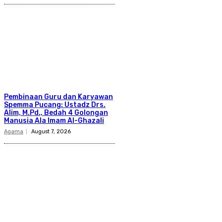
Pembinaan Guru dan Karyawan
Spemma Pucang: Ustadz Drs.
Alim, M.Pd., Bedah 4 Golongan
Manusia Ala Imam Al-Ghazali
Agama
August 7, 2026