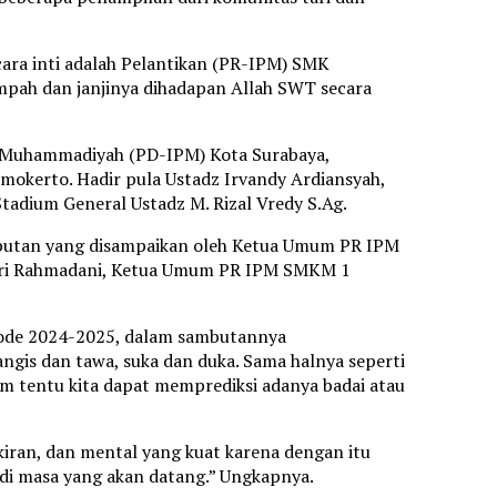
cara inti adalah Pelantikan (PR-IPM) SMK
mpah dan janjinya dihadapan Allah SWT secara
ar Muhammadiyah (PD-IPM) Kota Surabaya,
okerto. Hadir pula Ustadz Irvandy Ardiansyah,
adium General Ustadz M. Rizal Vredy S.Ag.
mbutan yang disampaikan oleh Ketua Umum PR IPM
tri Rahmadani, Ketua Umum PR IPM SMKM 1
ode 2024-2025, dalam sambutannya
gis dan tawa, suka dan duka. Sama halnya seperti
um tentu kita dapat memprediksi adanya badai atau
kiran, dan mental yang kuat karena dengan itu
 di masa yang akan datang.” Ungkapnya.