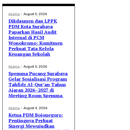
Agama
August 5, 2026
Dikdasmen dan LPPK
PDM Kota Surabaya
Paparkan Hasil Audit
Internal di PCM
Wonokromo: Komitmen
Perkuat Tata Kelola
Keuangan Sekolah
Agama
August 5, 2026
Spemma Pucang Surabaya
Gelar Sosialisasi Program
Tahfidz Al-Qur’an Tahun
Ajaran 2026–2027 di
Meeting Room Spemma
Agama
August 4, 2026
Ketua PDM Bojonegoro:
Pentingnya Perkuat
Sinergi Mewujudkan