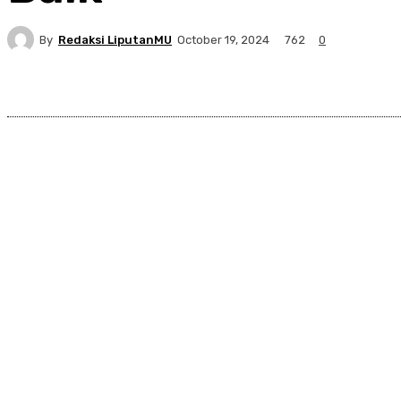
By
Redaksi LiputanMU
762
October 19, 2024
0