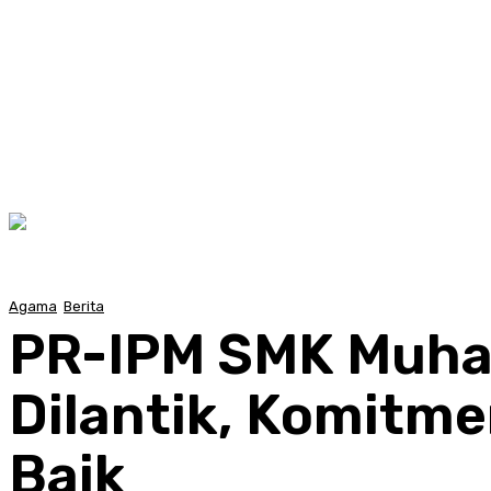
Agama
Berita
PR-IPM SMK Muha
Dilantik, Komitme
Baik