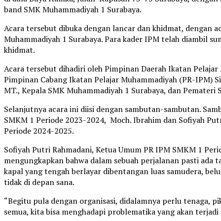
band SMK Muhammadiyah 1 Surabaya.
Acara tersebut dibuka dengan lancar dan khidmat, dengan a
Muhammadiyah 1 Surabaya. Para kader IPM telah diambil su
khidmat.
Acara tersebut dihadiri oleh Pimpinan Daerah Ikatan Pelaj
Pimpinan Cabang Ikatan Pelajar Muhammadiyah (PR-IPM) Sim
MT., Kepala SMK Muhammadiyah 1 Surabaya, dan Pemateri St
Selanjutnya acara ini diisi dengan sambutan-sambutan. Sa
SMKM 1 Periode 2023-2024, Moch. Ibrahim dan Sofiyah Pu
Periode 2024-2025.
Sofiyah Putri Rahmadani, Ketua Umum PR IPM SMKM 1 Peri
mengungkapkan bahwa dalam sebuah perjalanan pasti ada tan
kapal yang tengah berlayar dibentangan luas samudera, bel
tidak di depan sana.
“Begitu pula dengan organisasi, didalamnya perlu tenaga, pi
semua, kita bisa menghadapi problematika yang akan terjadi