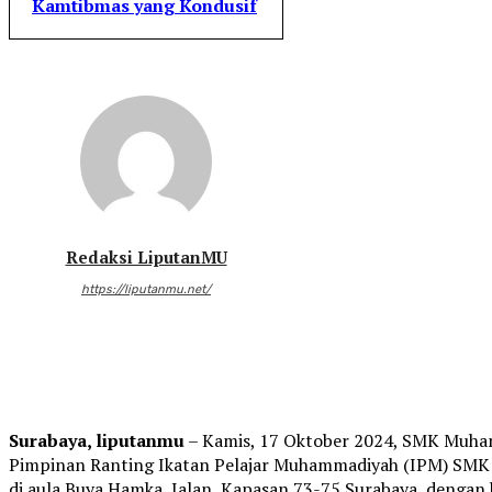
Kamtibmas yang Kondusif
Redaksi LiputanMU
https://liputanmu.net/
Surabaya, liputanmu
– Kamis, 17 Oktober 2024, SMK Muha
Pimpinan Ranting Ikatan Pelajar Muhammadiyah (IPM) SMK 
di aula Buya Hamka, Jalan Kapasan 73-75 Surabaya, dengan 