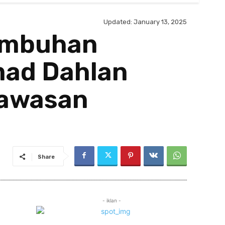
Updated:
January 13, 2025
umbuhan
mad Dahlan
Kawasan
Share
- iklan -