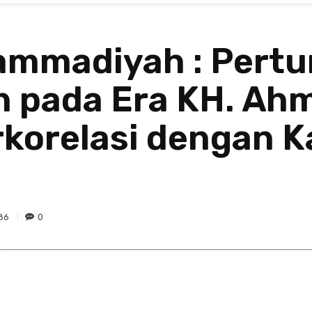
ammadiyah : Pert
pada Era KH. Ah
rkorelasi dengan 
86
0