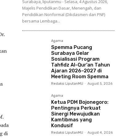
Surabaya, liputanmu - Selasa, 4 Agustus 2026,
Majelis Pendidikan Dasar, Menengah, dan
Pendidikan Nonformal (Dikdasmen dan PNF)
bersama Lembaga...
r.
Agama
Spemma Pucang
kan
Surabaya Gelar
Sosialisasi Program
Tahfidz Al-Qur’an Tahun
Ajaran 2026–2027 di
Meeting Room Spemma
as
Redaksi LiputanMU
-
August 5, 2026
Agama
Ketua PDM Bojonegoro:
Pentingnya Perkuat
Sinergi Mewujudkan
f.
Kamtibmas yang
pada
Kondusif
g di
Redaksi LiputanMU
-
August 4, 2026