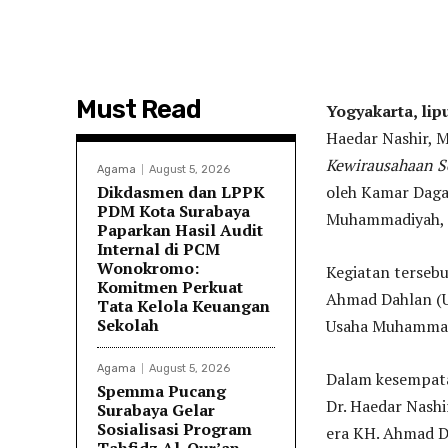
Must Read
Yogyakarta, li
Haedar Nashir, M
Kewirausahaan S
Agama
August 5, 2026
Dikdasmen dan LPPK
oleh Kamar Daga
PDM Kota Surabaya
Muhammadiyah, p
Paparkan Hasil Audit
Internal di PCM
Wonokromo:
Kegiatan terseb
Komitmen Perkuat
Ahmad Dahlan (UA
Tata Kelola Keuangan
Sekolah
Usaha Muhammad
Agama
August 5, 2026
Dalam kesempat
Spemma Pucang
Dr. Haedar Nash
Surabaya Gelar
Sosialisasi Program
era KH. Ahmad D