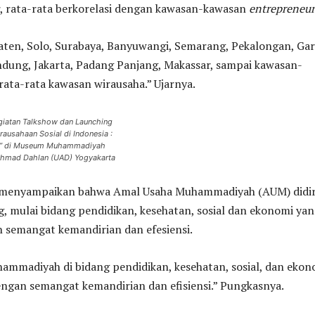
r, rata-rata berkorelasi dengan kawasan-kawasan
entrepreneur
aten, Solo, Surabaya, Banyuwangi, Semarang, Pekalongan, Gar
ndung, Jakarta, Padang Panjang, Makassar, sampai kawasan-
 rata-rata kawasan wirausaha.” Ujarnya.
giatan Talkshow dan Launching
rausahaan Sosial di Indonesia :
” di Museum Muhammadiyah
Ahmad Dahlan (UAD) Yogyakarta
a menyampaikan bahwa Amal Usaha Muhammadiyah (AUM) didir
g, mulai bidang pendidikan, kesehatan, sosial dan ekonomi ya
 semangat kemandirian dan efesiensi.
ammadiyah di bidang pendidikan, kesehatan, sosial, dan ekon
ngan semangat kemandirian dan efisiensi.” Pungkasnya.