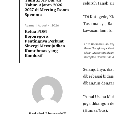
Tahfidz Al-Qur’an
seluruh tanah ai
Tahun Ajaran 2026–
2027 di Meeting Room
Spemma
“Di Kotagede, Kl
Tasikmalaya, Ba
Agama
August 4, 2026
kawasan lain itu
Ketua PDM
Bojonegoro:
Pentingnya Perkuat
Foto Bersama Usai Ke
Sinergi Mewujudkan
Buku “Bangkitnya Kewi
Kamtibmas yang
Kisah Muhammadiyah
Kondusif
Komplek Universitas 
Selanjutnya, di
diberbagai bidan
dibangun dengan
“Amal Usaha Muh
juga dibangun de
(Humas/Gus).
Redaksi LiputanMU