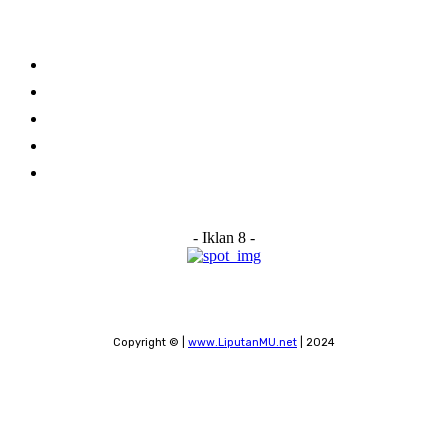
Links
Stay connected
Home
About Us
Advertise With Us
Submit a News Tip
Contact
- Iklan 8 -
Copyright © |
www.LiputanMU.net
| 2024