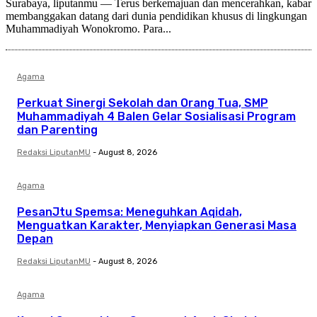
Surabaya, liputanmu — Terus berkemajuan dan mencerahkan, kabar
membanggakan datang dari dunia pendidikan khusus di lingkungan
Muhammadiyah Wonokromo. Para...
Agama
Perkuat Sinergi Sekolah dan Orang Tua, SMP
Muhammadiyah 4 Balen Gelar Sosialisasi Program
dan Parenting
Redaksi LiputanMU
-
August 8, 2026
Agama
PesanJtu Spemsa: Meneguhkan Aqidah,
Menguatkan Karakter, Menyiapkan Generasi Masa
Depan
Redaksi LiputanMU
-
August 8, 2026
Agama