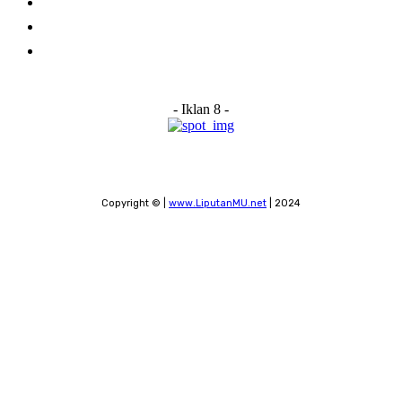
Advertise With Us
Submit a News Tip
Contact
- Iklan 8 -
Copyright © |
www.LiputanMU.net
| 2024