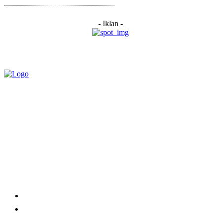
- Iklan -
Category
Links
Stay connected
Home
About Us