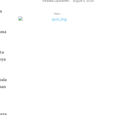
Redaksi LiputanMU
-
August 5, 2026
an
- Iklan -
lama
ta
nya
pala
san
ngga