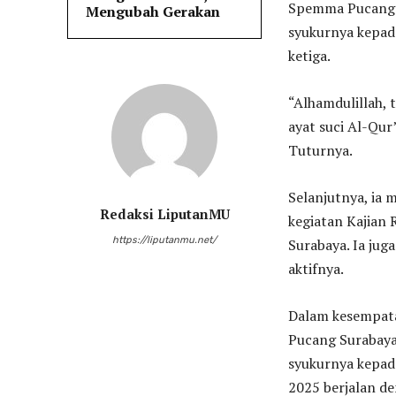
Spemma Pucang 
Mengubah Gerakan
syukurnya kepad
ketiga.
“Alhamdulillah, 
ayat suci Al-Qur
Tuturnya.
Selanjutnya, ia
Redaksi LiputanMU
kegiatan Kajia
https://liputanmu.net/
Surabaya. Ia jug
aktifnya.
Dalam kesempata
Pucang Surabaya
syukurnya kepad
2025 berjalan de