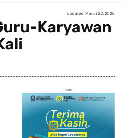
Updated:
March 22, 2025
Guru-Karyawan
Kali
Share
- iklan -