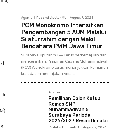
mma)
Agama
Redaksi LiputanMU
-
August 7, 2026
PCM Wonokromo Intensifkan
Pengembangan 5 AUM Melalui
Silaturrahim dengan Wakil
Bendahara PWM Jawa Timur
Surabaya, liputanmu — Terus berkemajuan dan
mencerahkan, Pimpinan Cabang Muhammadiyah
al
(PCM) Wonokromo terus menunjukkan komitmen
kuat dalam memajukan Amal...
Agama
rah
Pemilihan Calon Ketua
Remas SMP
Muhammadiyah 5
5).
Surabaya Periode
2026/2027 Resmi Dimulai
ng
Redaksi LiputanMU
-
August 7, 2026