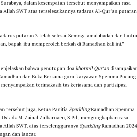
Surabaya, dalam kesempatan tersebut menyampaikan rasa
a Allah SWT atas terselesaikannya tadarus Al-Qur’an putaran
tadarus putaran 3 telah selesai. Semoga amal ibadah dan lant
’an, bapak-ibu memperoleh berkah di Ramadhan kali ini.”
 menjelaskan bahwa penutupan doa
khotmil Qur’an
disampaikan
n Ramadhan dan Buka Bersama guru-karyawan Spemma Pucang
a menyampaikan terimakasih tas kerjasama dan partisipasi
n tersebut juga, Ketua Panitia
Sparkling
Ramadhan Spemma
 Ustadz M. Zainal Zulkarnaen, S.Pd., mengungkapkan rasa
a Allah SWT, atas terselenggaranya
Sparkling
Ramadhan 2024
ngan dan lancar.