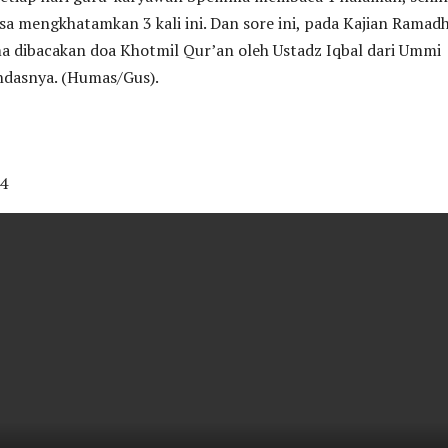
isa mengkhatamkan 3 kali ini. Dan sore ini, pada Kajian Ramad
a dibacakan doa Khotmil Qur’an oleh Ustadz Iqbal dari Ummi
ndasnya. (Humas/Gus).
4