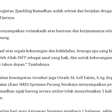
kegiatan
Sparkling
Ramadhan sudah selesai dan berjalan deng
 Ujarnya.
 menyampaikan terimakasih atas bantuan dan kerjasamanya se
gsung.
f atas segala kekurangan dan kekhilafan. Semoga apa yang ki
oleh Allah SWT sebagai amal yang baik, dan untuk kekurangan
 di tahun depan.” Tambahnya.
alam kesempatan tersebut juga Ustadz M. Arif Faizin, S.Ag. Ke
aian (Kaur HRD) Spemma Pucang Surabaya menyampaikan pe
madhan ngaji bareng secara
online
telah menyelesaikan 3 kali
n
.
 setiap hari guru-karyawan Spemma membaca 1 halaman, sehi