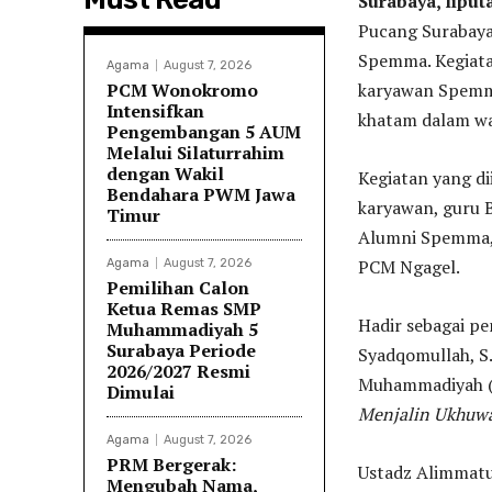
Surabaya, lipu
Pucang Surabaya
Spemma. Kegiatan
Agama
August 7, 2026
PCM Wonokromo
karyawan Spemma
Intensifkan
khatam dalam wa
Pengembangan 5 AUM
Melalui Silaturrahim
dengan Wakil
Kegiatan yang di
Bendahara PWM Jawa
karyawan, guru 
Timur
Alumni Spemma, 
PCM Ngagel.
Agama
August 7, 2026
Pemilihan Calon
Ketua Remas SMP
Hadir sebagai p
Muhammadiyah 5
Surabaya Periode
Syadqomullah, S
2026/2027 Resmi
Muhammadiyah (
Dimulai
Menjalin Ukhuwa
Agama
August 7, 2026
PRM Bergerak:
Ustadz Alimmatu
Mengubah Nama,