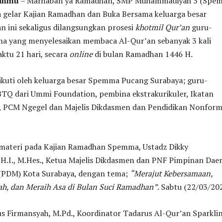
tanmu
– Marhaban ya Ramadhan, SMP Muhammadiyah 5 (Spe
 gelar Kajian Ramadhan dan Buka Bersama keluarga besar
 ini sekaligus dilangsungkan prosesi
khotmil Qur’an
guru-
 yang menyelesaikan membaca Al-Qur’an sebanyak 3 kali
ktu 21 hari, secara
online
di bulan Ramadhan 1446 H.
ikuti oleh keluarga besar Spemma Pucang Surabaya; guru-
BTQ dari Ummi Foundation, pembina ekstrakurikuler, Ikatan
PCM Ngegel dan Majelis Dikdasmen dan Pendidikan Nonform
emateri pada Kajian Ramadhan Spemma, Ustadz Dikky
.H.I., M.Hes., Ketua Majelis Dikdasmen dan PNF Pimpinan Dae
PDM) Kota Surabaya, dengan tema;
“Merajut Kebersamaan,
h, dan Meraih Asa di Bulan Suci Ramadhan”.
Sabtu (22/03/202
s Firmansyah, M.Pd., Koordinator Tadarus Al-Qur’an Sparkli