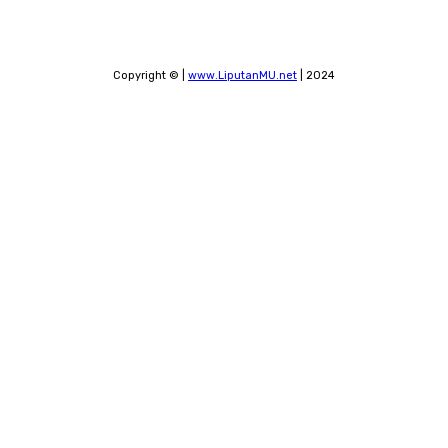
Copyright © |
www.LiputanMU.net
| 2024