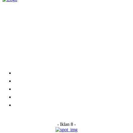
Category
Links
Stay connected
Home
About Us
Advertise With Us
Submit a News Tip
Contact
- Iklan 8 -