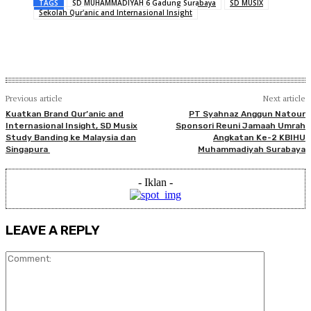
TAGS
SD MUHAMMADIYAH 6 Gadung Surabaya
SD MUSIX
Sekolah Qur'anic and Internasional Insight
Previous article
Next article
Kuatkan Brand Qur’anic and
PT Syahnaz Anggun Natour
Internasional Insight, SD Musix
Sponsori Reuni Jamaah Umrah
Study Banding ke Malaysia dan
Angkatan Ke-2 KBIHU
Singapura
Muhammadiyah Surabaya
- Iklan -
LEAVE A REPLY
Comment: