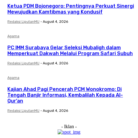
Ketua PDM Bojonegoro: Pentingnya Perkuat Sinergi
Mewujudkan Kamtibmas yang Kondusif
Redaksi LiputanMU
-
August 4, 2026
Agama
PC IMM Surabaya Gelar Seleksi Mubaligh dalam
Memperkuat Dakwah Melalui Program Safari Subuh
Redaksi LiputanMU
-
August 4, 2026
Agama
Kajian Ahad Pagi Pencerah PCM Wonokromo: Di
Tengah Banjir Informasi, Kembalilah Kepada Al-
Qur’an
Redaksi LiputanMU
-
August 4, 2026
- Iklan -