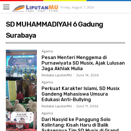
Friday, August 7, 2026
SD MUHAMMADIYAH 6 Gadung
Surabaya
Agama
Pesan Menteri Menggema di
Purnawiyata SD Musix, Ajak Lulusan
Jaga Akhlak Mulia
Redaksi LiputanMU
-
June 14, 2026
Agama
Perkuat Karakter Islami, SD Musix
Gandeng Mahasiswa Umsura
Edukasi Anti-Bullying
Redaksi LiputanMU
-
June 11, 2026
Agama
Dari Nasyid ke Panggung Solo
Kolintang: Kisah Haru di Balik
Suksesnya Tim SD Musix di Grand