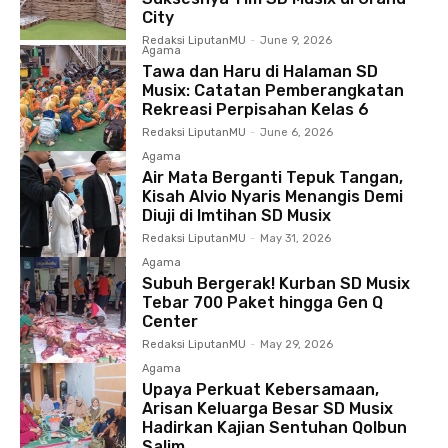
City
Redaksi LiputanMU
-
June 9, 2026
Agama
Tawa dan Haru di Halaman SD
Musix: Catatan Pemberangkatan
Rekreasi Perpisahan Kelas 6
Redaksi LiputanMU
-
June 6, 2026
Agama
Air Mata Berganti Tepuk Tangan,
Kisah Alvio Nyaris Menangis Demi
Diuji di Imtihan SD Musix
Redaksi LiputanMU
-
May 31, 2026
Agama
Subuh Bergerak! Kurban SD Musix
Tebar 700 Paket hingga Gen Q
Center
Redaksi LiputanMU
-
May 29, 2026
Agama
Upaya Perkuat Kebersamaan,
Arisan Keluarga Besar SD Musix
Hadirkan Kajian Sentuhan Qolbun
Salim