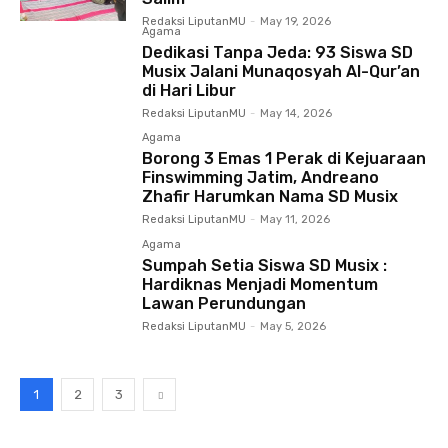
Redaksi LiputanMU
-
May 19, 2026
Agama
Dedikasi Tanpa Jeda: 93 Siswa SD
Musix Jalani Munaqosyah Al-Qur’an
di Hari Libur
Redaksi LiputanMU
-
May 14, 2026
Agama
Borong 3 Emas 1 Perak di Kejuaraan
Finswimming Jatim, Andreano
Zhafir Harumkan Nama SD Musix
Redaksi LiputanMU
-
May 11, 2026
Agama
Sumpah Setia Siswa SD Musix :
Hardiknas Menjadi Momentum
Lawan Perundungan
Redaksi LiputanMU
-
May 5, 2026
1
2
3