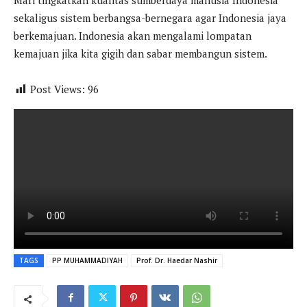
sekaligus sistem berbangsa-bernegara agar Indonesia jaya
berkemajuan. Indonesia akan mengalami lompatan
kemajuan jika kita gigih dan sabar membangun sistem.
Post Views:
96
TAGS
PP MUHAMMADIYAH
Prof. Dr. Haedar Nashir