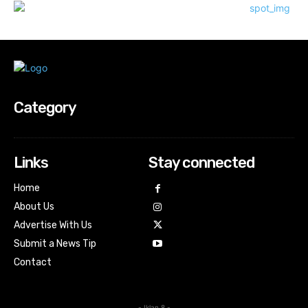
Category
Links
Stay connected
Home
About Us
Advertise With Us
Submit a News Tip
Contact
- Iklan 8 -