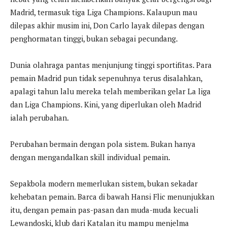
Madrid, termasuk tiga Liga Champions. Kalaupun mau
dilepas akhir musim ini, Don Carlo layak dilepas dengan
penghormatan tinggi, bukan sebagai pecundang.
Dunia olahraga pantas menjunjung tinggi sportifitas. Para
pemain Madrid pun tidak sepenuhnya terus disalahkan,
apalagi tahun lalu mereka telah memberikan gelar La liga
dan Liga Champions. Kini, yang diperlukan oleh Madrid
ialah perubahan.
Perubahan bermain dengan pola sistem. Bukan hanya
dengan mengandalkan skill individual pemain.
Sepakbola modern memerlukan sistem, bukan sekadar
kehebatan pemain. Barca di bawah Hansi Flic menunjukkan
itu, dengan pemain pas-pasan dan muda-muda kecuali
Lewandoski, klub dari Katalan itu mampu menjelma