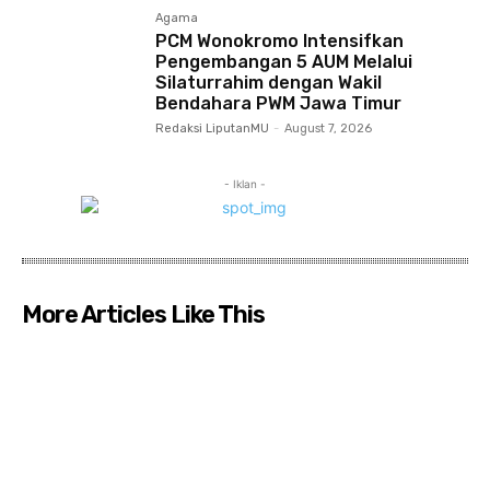
Agama
PCM Wonokromo Intensifkan
Pengembangan 5 AUM Melalui
Silaturrahim dengan Wakil
Bendahara PWM Jawa Timur
Redaksi LiputanMU
-
August 7, 2026
- Iklan -
More Articles Like This