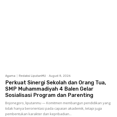
Agama
Redaksi LiputanMU
-
August 8, 2026
Perkuat Sinergi Sekolah dan Orang Tua,
SMP Muhammadiyah 4 Balen Gelar
Sosialisasi Program dan Parenting
Bojonegoro, liputanmu — Komitmen membangun pendidikan yang
tidak hanya berorientasi pada capaian akademik, tetapi juga
pembentukan karakter dan kepribadian...