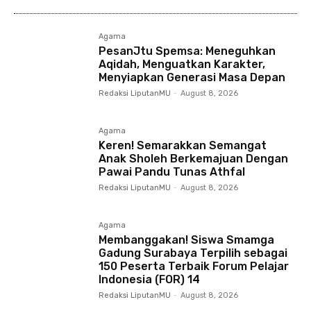
Agama
PesanJtu Spemsa: Meneguhkan
Aqidah, Menguatkan Karakter,
Menyiapkan Generasi Masa Depan
Redaksi LiputanMU
-
August 8, 2026
Agama
Keren! Semarakkan Semangat
Anak Sholeh Berkemajuan Dengan
Pawai Pandu Tunas Athfal
Redaksi LiputanMU
-
August 8, 2026
Agama
Membanggakan! Siswa Smamga
Gadung Surabaya Terpilih sebagai
150 Peserta Terbaik Forum Pelajar
Indonesia (FOR) 14
Redaksi LiputanMU
-
August 8, 2026