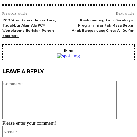
Previous article
Next article
PCM Wonokromo Adventure,
Kankemenag Kota Surabaya :
Tadabbur Alam Ala PCM
Program ini untuk Masa Depan
Wonokromo Berjalan Penuh
Anak Bangsa yang Cinta Al-Qur’an
khidmat
- Iklan -
LEAVE A REPLY
Comment:
Please enter your comment!
Name:*