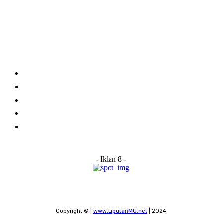
Category
Links
Stay connected
Home
About Us
Advertise With Us
Submit a News Tip
Contact
- Iklan 8 -
Copyright © |
www.LiputanMU.net
| 2024