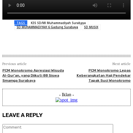
TAGS
K3S SD/MI Muhammadiyah Surabaya
SD MUHAMMADIYAH 6 Gadung Surabaya
SD MUSIX
Previous article
Next article
PCM Wonokromo Apresiasi Wisuda
PCM Wonokromo Lepas
Al-Qur’an, yang Diikuti 88 Siswa
Keberangkatan Haji Pendekar
Smamga Surabaya
Tapak Suci Wonokromo
- Iklan -
LEAVE A REPLY
Comment: