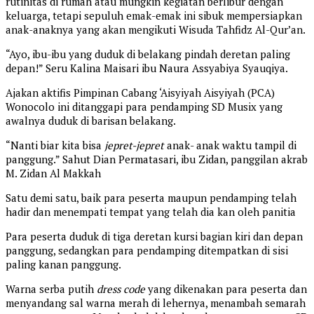
rutinitas di rumah atau mungkin kegiatan berlibur dengan
keluarga, tetapi sepuluh emak-emak ini sibuk mempersiapkan
anak-anaknya yang akan mengikuti Wisuda Tahfidz Al-Qur’an.
“Ayo, ibu-ibu yang duduk di belakang pindah deretan paling
depan!” Seru Kalina Maisari ibu Naura Assyabiya Syauqiya.
Ajakan aktifis Pimpinan Cabang ‘Aisyiyah Aisyiyah (PCA)
Wonocolo ini ditanggapi para pendamping SD Musix yang
awalnya duduk di barisan belakang.
“Nanti biar kita bisa
jepret-jepret
anak- anak waktu tampil di
panggung.” Sahut Dian Permatasari, ibu Zidan, panggilan akrab
M. Zidan Al Makkah
Satu demi satu, baik para peserta maupun pendamping telah
hadir dan menempati tempat yang telah dia kan oleh panitia
Para peserta duduk di tiga deretan kursi bagian kiri dan depan
panggung, sedangkan para pendamping ditempatkan di sisi
paling kanan panggung.
Warna serba putih
dress code
yang dikenakan para peserta dan
menyandang sal warna merah di lehernya, menambah semarah