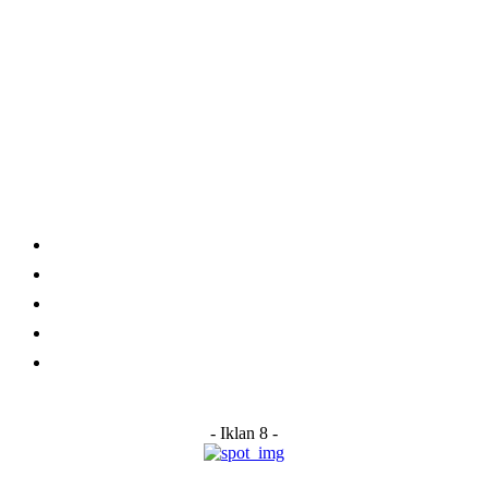
Category
Links
Stay connected
Home
About Us
Advertise With Us
Submit a News Tip
Contact
- Iklan 8 -