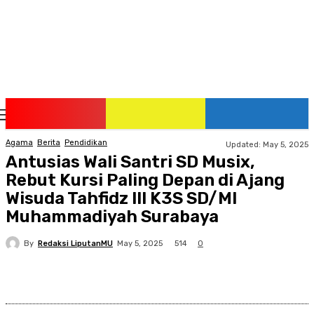
Sunday, August 9, 2026
Agama
Berita
Pendidikan
Updated:
May 5, 2025
Antusias Wali Santri SD Musix,
Rebut Kursi Paling Depan di Ajang
Wisuda Tahfidz III K3S SD/MI
Muhammadiyah Surabaya
By
Redaksi LiputanMU
514
May 5, 2025
0