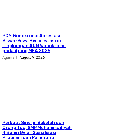
PCM Wonokromo Apresiasi
Siswa-Siswi Berprestasi di
Lingkungan AUM Wonokromo
pada Ajang MEA 2026
Agama
August 9, 2026
Perkuat Sinergi Sekolah dan
Orang Tua, SMP Muhammadiyah
4 Balen Gelar Sosialisasi
Program dan Parenting