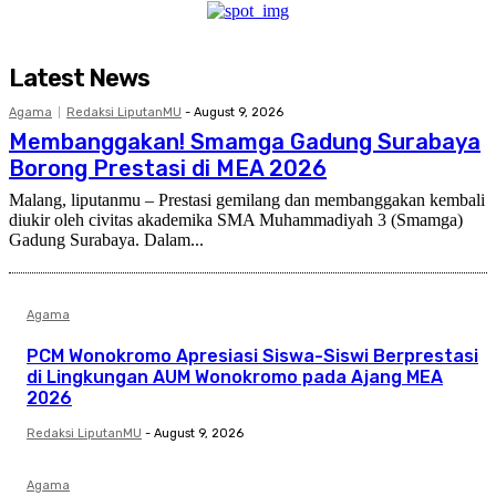
Latest News
Agama
Redaksi LiputanMU
-
August 9, 2026
Membanggakan! Smamga Gadung Surabaya
Borong Prestasi di MEA 2026
Malang, liputanmu – Prestasi gemilang dan membanggakan kembali
diukir oleh civitas akademika SMA Muhammadiyah 3 (Smamga)
Gadung Surabaya. Dalam...
Agama
PCM Wonokromo Apresiasi Siswa-Siswi Berprestasi
di Lingkungan AUM Wonokromo pada Ajang MEA
2026
Redaksi LiputanMU
-
August 9, 2026
Agama