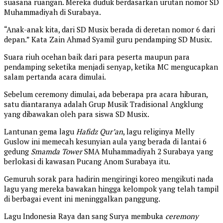
suasana ruangan. Mereka duduk berdasarkan urutan nomor SD
Muhammadiyah di Surabaya.
“Anak-anak kita, dari SD Musix berada di deretan nomor 6 dari
depan.” Kata Zain Ahmad Syamil guru pendamping SD Musix.
Suara riuh ocehan baik dari para peserta maupun para
pendamping seketika menjadi senyap, ketika MC mengucapkan
salam pertanda acara dimulai.
Sebelum ceremony dimulai, ada beberapa pra acara hiburan,
satu diantaranya adalah Grup Musik Tradisional Angklung
yang dibawakan oleh para siswa SD Musix.
Lantunan gema lagu
Hafidz Qur’an
, lagu religinya Melly
Guslow ini memecah kesunyian aula yang berada di lantai 6
gedung
Smamda Tower
SMA Muhammadiyah 2 Surabaya yang
berlokasi di kawasan Pucang Anom Surabaya itu.
Gemuruh sorak para hadirin mengiringi koreo mengikuti nada
lagu yang mereka bawakan hingga kelompok yang telah tampil
di berbagai event ini meninggalkan panggung.
Lagu Indonesia Raya dan sang Surya membuka
ceremony